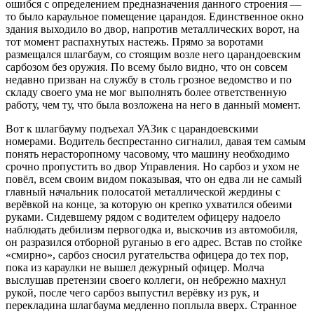
ошибся с определением предназначения данного строения —
то было караульное помещение царандоя. Единственное окно
здания выходило во двор, напротив металлических ворот, на
тот момент распахнутых настежь. Прямо за воротами
размещался шлагбаум, со стоящим возле него царандоевским
сарбозом без оружия. По всему было видно, что он совсем
недавно призван на службу в столь грозное ведомство и по
складу своего ума не мог выполнять более ответственную
работу, чем ту, что была возложена на него в данный момент.
Вот к шлагбауму подъехал УАЗик с царандоевскими номерами. Водитель беспрестанно сигналил, давая тем самым понять нерасторопному часовому, что машину необходимо срочно пропустить во двор Управления. Но сарбоз и ухом не повёл, всем своим видом показывая, что он едва ли не самый главный начальник полосатой металлической жердины с верёвкой на конце, за которую он крепко ухватился обеими руками. Сидевшему рядом с водителем офицеру надоело наблюдать дебилизм первогодка и, выскочив из автомобиля, он разразился отборной руганью в его адрес. Встав по стойке «смирно», сарбоз сносил ругательства офицера до тех пор, пока из караулки не вышел дежурный офицер. Молча выслушав претензии своего коллеги, он небрежно махнул рукой, после чего сарбоз выпустил верёвку из рук, и перекладина шлагбаума медленно поплыла вверх. Странное дело, но противовесом у шлагбаума был опять-таки танковый каток. Из всего увиденного Николай сделал вывод, что до его приезда в Афганистан танков в воюющей стране было уничтожено столько, что тяжеленными катками теперь были обеспечены все шлагбаумы страны. Вышедшие из амбуланса советники пошли не в сторону шлагбаума, а в небольшой проход, образовавшийся между столбом, на котором висела правая створка ворот, и тем самым танковым катком — противовесом шлагбаума. В этом месте скопилась небольшая толпа гражданских лиц, подобострастно улыбающихся всякому человеку в форме и пытающихся проскочить вместе с ним внутрь двора. Но все их попытки были тщетны — в этом узком проходе стоял ещё один царандоевец с двумя алюминиевыми лычками на погонах и с автоматом в руках. Всякого, кто осмеливался прошмыгнуть внутрь двора, он пихал в бок деревянным прикладом автомата, давая понять, что мимо него и мышь не проскочит. А чтобы ни у кого не возникло и тени сомнения в серьёзности его намерений, свои «физиотерапевтические» действия сержант сопровождал гортанными выкриками в адрес наглых посетителей. Совсем другое дело, когда мимо него гуськом прошли только что приехавшие советники. Забросив ремень автомата за плечо, он стал здороваться с каждым из них за руку, беспрестанно повторяя одни и те же слова: — Хубасти! Четурасти! Николай едва не рассмеялся, вспомнив, как кто-то из дембелей в «Беркуте» произнёс окончание фразы к этим приветственным словам – «…в Афган попал по дурости». Какой-то ушлый посетитель в изрядно поношенной цивильной одежде, попытался незаметно пристроиться к советникам, но сержант его моментально вычислил и так припечатал прикладом в бочину, что тот, едва не упав, отлетел в сторону. За шлагбаумом располагался большой двор, размером метров сто на сто, поделённый по центру на две равные части, рассечённые дорогой с твёрдым покрытием из выложенных плоских камней скальной породы. Слева от этой дороги располагалось что-то вроде небольшой сосновой рощицы, где в тени засыхающих деревьев стояли несколько бронемашин, один громаднейший бензовоз и два авторефрижератора. Там же, невидимый глазу постороннего человека, размеренно тарахтел электрогенератор, снабжавший электроэнергией холодильные установки авторефрижераторов. Судя по всему, этот автопарк был важным стратегическим объектом, поскольку его охраняло трое часовых. Один из них, усевшись на корточки и зажав между ног автомат, прислонился спиной к стволу сосны, росшей почти впритык к дальней стене саманного дувала. Создавалось впечатление, что сарбоз если не уснул окончательно, то уж точно не бодрствует. Второй военнослужащий был облачён в совершенно новёхонькую форму, по всей видимости на службу призван совсем недавно. Подтверждением тому, было отсутствие при нём оружия. У него не было даже штык-ножа, что висит на боку у самого чмошного советского солдата, стоящего возле тумбочки, где ему предстоит отстоять положенные два часа наряда. Третий часовой, наверняка был самым главным в карауле по охране автопарка, о чём свидетельствовали не только лычки на погонах, но и важный вид, с каким он прохаживался вдоль неглубокого арыка, отгораживающего автопарк от мощёной дороги. Он внимательно вглядывался в лица снующих по дороге людей и беспрестанно здоровался со всеми, кто имел на погонах хотя бы на одну лычку больше, чем у него самого. Завидев советника тыловой службы, он изобразил подобие «голливудской» улыбки, обнажив кипенно-белые зубы. На ложестика это не произвело ни малейшего впечатления и, ответив на приветствие афганца взмахом руки, он проследовал в свою вотчину, размещавшуюся в дальнем углу двора, в небольшом кирпичном строении, обособленно стоящем под огромной чинарой. Там же, прямо на земле, полуголые люди сосредоточенно разбирали автомобильный двигатель. Перемазанные с ног до головы грязным маслом, они по очереди пытались открутить какую-то гайку, которая никак не хотела поддаваться их тщетным усилиям. Громко матерясь, афганцы вырывали здоровенный гаечный ключ из рук друг у друга, но только толку от этой суеты не было никакого. Мощёная дорога упиралась в обелиск, сделанный из двух больших кусков чёрного гранита. На одном из них была выбита арабская вязь. Николай поинтересовался у Головкова, что это за памятник, на что тот пояснил: — Если проводить аналогии с нашими обелисками, то этот поставлен в честь последнего солдата, погибшего в войне с англичанами. Местные жители говорят, что давным-давно здесь размещался военный госпиталь, где лечились раненые афганские военнослужащие. Именно здесь умер этот самый последний солдат. Имени его никто не знал. Так и похоронен, как неизвестный солдат — последняя жертва англо-афганской войны. Рядом с обелиском из земли торчала толстая жердина метра в три длиной, снизу доверху пестревшая повязанными на ней матерчатыми ленточками в основном зелёного цвета. Ещё в первый день своего пребывания в Кандагаре Николай обратил внимание на аналогичные жердины с ленточками, которыми было утыкано кладбище, расположенное рядом с дорогой из аэропорта в Кандагар. Витя Бурдун пояснил тогда, что афганцы таким образом выражают свою признательность усопшему. И чем больше таких ленточек привязано на могильной палке, тем уважаемей при жизни был человек, чей прах покоится в земле. Буквально в трёх-четырёх метрах от обелиска расположился пищеблок царандоя, состоящий из двух огромных котлов, в которых повара готовили пищу для всех сотрудников управления, шести РОЦов и постов первого пояса обороны. Первым блюдом была незамысловатая похлёбка, основу которой составляли картофель, фасоль, репчатый лук и многочисленные специи. Как называлась эта красно-коричневая бурда со специфическим восточным запахом, Николай не знал, но это острое кушанье было однозначно не для желудков советников, поскольку, кроме рези в животе, ничего путного ожидать не приходилось. На второе готовился плов. Причём только два раза в неделю он готовился из баранины. Остальные пять дней были постными. Два постных дня, компенсировались добавлением в первое блюдо отварной конины. Говядины, и уж тем более свинины, в афганском рационе не было вообще. Когда советники проходили мимо импровизированной кухни, несколько афганцев, сидевших прямо на земле, чистили картофель, морковь и лук. Причём делали они это так ловко, что со стороны невозможно было уследить за движениями их рук. Один пожилой афганец, облачённый в национальную одежду, не глядя на свои руки, ловко орудовал остро заточенным ножом, шинкуя им крупные головки лука. Одно неосторожное движение, и он запросто мог распороть себе ладонь. Но этого не происходило. По всему было видно, что в нарезке овощей бобо был непревозойдённым профи. Чуть поодаль от полевой кухни стояло сооружение, показавшееся Николаю несколько странным. Небольшой глинобитный забор, сложенный в виде квадрата размером шесть на шесть метров и высотой не более метра, имел единственный узкий проём, через который можно было попасть внутрь сооружения. В стене напротив проёма имелся небольшой выступ, так же, как и стены, выполненный из самана. Вся площадь внутри квадрата была «вылизана» до такой степени, что не имела ни соринки, ни пылинки. Наверняка афганцы ежедневно мыли землю мокрой тряпкой, чтобы дисперсная пыль под воздействием влаги и палящих лучей солнца превращалась в твёрдое, спёкшееся покрытие. Николай собрался уж было поинтересоваться у Головкова о предназначении данного сооружения, как внутрь него, не говоря ни слова, зашёл афганский военнослужащий. Сняв ремень и форменные ботинки, он оставил их возле проёма, а сам, пройдя внутрь квадрата, остановился посредине и, держа руки ладонями вверх, начал вслух читать молитву. Только после этого Николай сообразил, что это была импровизированная мечеть, точнее сказать, её военно-полевой вариант, предназначенный для верующих царандоевцев, которые ни дня не могли прожить без пятикратного отправления обязательного для всех мусульман религиозного обряда. Позади культового сооружения стояла бурубухайка, превращённая её владельцем из серийного автобуса в некое подобие антикварного раритета, изготовленного из чистого серебра. Николай не успел задать вопрос, как Головков сообщил: — Эту бурубухайку совсем недавно экспроприировали у одного контрабандиста, пытавшегося перевезти в Пакистан крупную партию опия, для чего он оборудовал в ней несколько тайников. Сейчас с ним занимаются опера-джинаи из отделения по борьбе с наркотиками. «Мушаверка», больше схожая с полевым станом, состояла из трёх небольших комнат, разместившихся под общим навесом, располагалась она в самом дальнем углу двора, неподалёку от кухни. Николай почему-то вспомнил старый армейский афоризм про начальство, которого надо избегать, и кухню, к которой надо находиться как можно ближе. «Мушаверка» была тем самым местом, по всем критериям соответствовавшим данному афоризму. Спустя минуту, Николай с любопытством разглядывал помещения, где работали советники. То, что он увидел в тех комнатах, оптимизма отнюдь не прибавило. Обычное саманное строение с обшарпанными стенами со следами давнишней побелки. Чтобы хоть как-то скрасить столь убогий вид служебных кабинетов, афганцы развесили на стенах плакаты и какие-то графики,