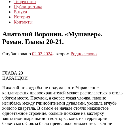
Творчество
Публицистика
В пути
История
Контакты
Анатолий Воронин. «Мушавер».
Роман. Главы 20-21.
Опубликовано
02.02.2024
автором
Родное слово
ГЛАВА 20
ЦАРАНДОЙ
Николай никогда бы не подумал, что Управление
кандагарских правоохранителей может располагаться в столь
убогом месте. Проулок, а скорее узкая улочка, плавно
изгибаясь между глинобитными дувалами, уходила вглубь
жилого квартала. В самом её начале стояло неказистое
одноэтажное строение, больше похожее на вахтёрку
заштатной шарашкиной конторы, коих на территории
Советского Союза было превеликое множество. Он не