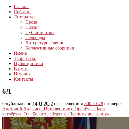
Главная
События
Литература
Проза
Поэзия
Публицистика
Переводы
Литературоведение
Коллективные сборники
Имена
Творчество
Публицистика
В пути
История
Контакты
6Л
Опубликовано
14.11.2022
с разрешением
800 × 678
в галерее
Анатолий Лиджиев. Путешествие в Оренбург. Часть
четвёртая. От «Белого лебедя» к «Чёрному дельфину».