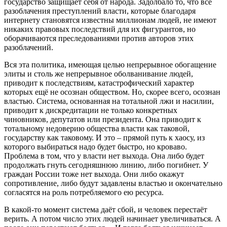
государство защищает себя от народа. Задолбало то, что все
разоблачения преступлений власти, которые благодаря
интернету становятся известны миллионам людей, не имеют
никаких правовых последствий для их фигурантов, но
оборачиваются преследованиями против авторов этих
разоблачений.
Вся эта политика, имеющая целью непрерывное обогащение
элиты и столь же непрерывное оболванивание людей,
приводит к последствиям, катастрофический характер
которых ещё не осознан обществом. Но, скорее всего, осознан
властью. Система, основанная на тотальной лжи и насилии,
приводит к дискредитации не только конкретных
чиновников, депутатов или президента. Она приводит к
тотальному недоверию общества власти как таковой,
государству как таковому. И это – прямой путь к хаосу, из
которого выбираться надо будет быстро, но кроваво.
Проблема в том, что у власти нет выхода. Она либо будет
продолжать гнуть сегодняшнюю линию, либо погибнет. У
граждан России тоже нет выхода. Они либо окажут
сопротивление, либо будут задавлены властью и окончательно
согласятся на роль потребляемого ею ресурса.
В какой-то момент система даёт сбой, и человек перестаёт
верить. А потом число этих людей начинает увеличиваться. А