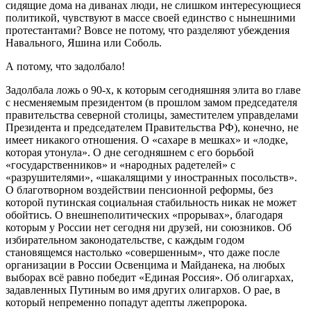
сидящие дома на диванах люди, не слишком интересующиеся
политикой, чувствуют в массе своей единство с нынешними
протестантами? Вовсе не потому, что разделяют убеждения
Навального, Яшина или Соболь.
А потому, что задолбало!
Задолбала ложь о 90-х, к которым сегодняшняя элита во главе
с несменяемым президентом (в прошлом замом председателя
правительства северной столицы, заместителем управделами
Президента и председателем Правительства РФ), конечно, не
имеет никакого отношения. О «сахаре в мешках» и «лодке,
которая утонула». О дне сегодняшнем с его борьбой
«государственников» и «народных радетелей» с
«разрушителями», «шакалящими у иностранных посольств».
О благотворном воздействии пенсионной реформы, без
которой путинская социальная стабильность никак не может
обойтись. О внешнеполитических «прорывах», благодаря
которым у России нет сегодня ни друзей, ни союзников. Об
избирательном законодательстве, с каждым годом
становящемся настолько «совершенным», что даже после
организации в России Освенцима и Майданека, на любых
выборах всё равно победит «Единая Россия». Об олигархах,
задавленных Путиным во имя других олигархов. О рае, в
который непременно попадут адепты лжепророка.