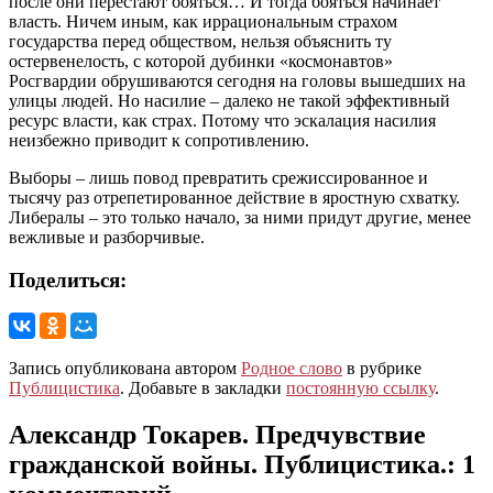
после они перестают бояться… И тогда бояться начинает
власть. Ничем иным, как иррациональным страхом
государства перед обществом, нельзя объяснить ту
остервенелость, с которой дубинки «космонавтов»
Росгвардии обрушиваются сегодня на головы вышедших на
улицы людей. Но насилие – далеко не такой эффективный
ресурс власти, как страх. Потому что эскалация насилия
неизбежно приводит к сопротивлению.
Выборы – лишь повод превратить срежиссированное и
тысячу раз отрепетированное действие в яростную схватку.
Либералы – это только начало, за ними придут другие, менее
вежливые и разборчивые.
Поделиться:
Запись опубликована автором
Родное слово
в рубрике
Публицистика
. Добавьте в закладки
постоянную ссылку
.
Александр Токарев. Предчувствие
гражданской войны. Публицистика.
: 1