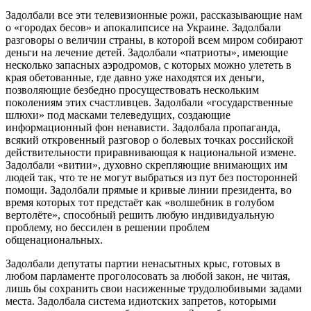
Задолбали все эти телевизионные рожи, рассказывающие нам
о «городах бесов» и апокалипсисе на Украине. Задолбали
разговоры о величии страны, в которой всем миром собирают
деньги на лечение детей. Задолбали «патриоты», имеющие
несколько запасных аэродромов, с которых можно улететь в
края обетованные, где давно уже находятся их деньги,
позволяющие безбедно просуществовать нескольким
поколениям этих счастливцев. Задолбали «государственные
шлюхи» под масками телеведущих, создающие
информационный фон ненависти. Задолбала пропаганда,
всякий откровенный разговор о болевых точках российской
действительности приравнивающая к национальной измене.
Задолбали «витии», духовно скрепляющие внимающих им
людей так, что те не могут выбраться из пут без посторонней
помощи. Задолбали прямые и кривые линии президента, во
время которых тот предстаёт как «волшебник в голубом
вертолёте», способный решить любую индивидуальную
проблему, но бессилен в решении проблем
общенациональных.
Задолбали депутаты партии ненасытных крыс, готовых в
любом парламенте проголосовать за любой закон, не читая,
лишь бы сохранить свои насиженные трудолюбивыми задами
места. Задолбала система идиотских запретов, которыми