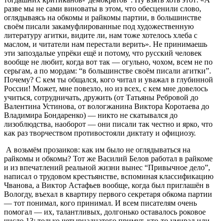
разве мы не сами виноваты в этом, что обесценили слово,
оглядываясь на обкомы и райкомы партии, в большинстве
своём писали закамуфлированные под художественную
литературу агитки, видите ли, нам тоже хотелось хлеба с
маслом, и читатели нам перестали верить». Не принимаешь
эти запоздалые упрёки ещё и потому, что русский человек
вообще не любит, когда вот так — огульно, чохом, всем не по
серьгам, а по мордам: “в большинстве своём писали агитки”.
Почему? С кем ты общался, кого читал и уважал в глубинной
России! Может, мне повезло, но из всех, с кем мне довелось
учиться, сотрудничать, дружить (от Татьяны Ребровой до
Валентина Устинова, от вологжанина Виктора Коротаева до
Владимира Бондаренко) — никто не скатывался до
лизоблюдства, наоборот — они писали так честно и ярко, что
как раз творчеством противостояли диктату и официозу.
А возьмём прозаиков: как им было не оглядываться на
райкомы и обкомы? Тот же Василий Белов работал в райкоме
и из впечатлений реальной жизни вынес “Привычное дело”,
написал о трудовом крестьянстве, вспоминая классификацию
Чванова, а Виктор Астафьев вообще, когда был приглашён в
Вологду, въехал в квартиру первого секретаря обкома партии
— тот понимал, кого принимал. И всем писателям очень
помогал — их, талантливых, долгонько оставалось роковое
число 13: только четырнадцатого примут, кто-то умирал или