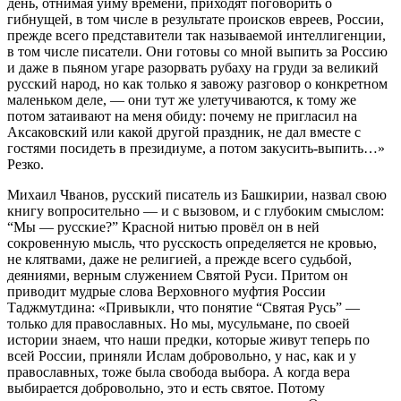
день, отнимая уйму времени, приходят поговорить о
гибнущей, в том числе в результате происков евреев, России,
прежде всего представители так называемой интеллигенции,
в том числе писатели. Они готовы со мной выпить за Россию
и даже в пьяном угаре разорвать рубаху на груди за великий
русский народ, но как только я завожу разговор о конкретном
маленьком деле, — они тут же улетучиваются, к тому же
потом затаивают на меня обиду: почему не пригласил на
Аксаковский или какой другой праздник, не дал вместе с
гостями посидеть в президиуме, а потом закусить-выпить…»
Резко.
Михаил Чванов, русский писатель из Башкирии, назвал свою
книгу вопросительно — и с вызовом, и с глубоким смыслом:
“Мы — русские?” Красной нитью провёл он в ней
сокровенную мысль, что русскость определяется не кровью,
не клятвами, даже не религией, а прежде всего судьбой,
деяниями, верным служением Святой Руси. Притом он
приводит мудрые слова Верховного муфтия России
Таджмутдина: «Привыкли, что понятие “Святая Русь” —
только для православных. Но мы, мусульмане, по своей
истории знаем, что наши предки, которые живут теперь по
всей России, приняли Ислам добровольно, у нас, как и у
православных, тоже была свобода выбора. А когда вера
выбирается добровольно, это и есть святое. Потому