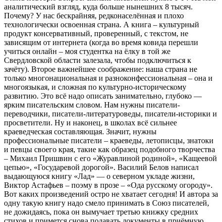
аналитический взгляд, куда больше нынешних 8 тысяч.
Почему? У нас бескрайняя, редконаселённая и плохо
технологически освоенная страна. А книга – культурный
продукт консервативный, проверенный, с текстом, не
зависящим от интернета (когда во время ковида перешли
учиться онлайн – моя студентка на ёлку в той же
Свердловской области залезала, чтобы подключиться к
зачёту). Второе важнейшее соображение: наша страна не
только многонациональная и разноконфессиональная – она и
многоязыкая, и сложная по культурно-историческому
развитию. Это всё надо описать занимательно, глубоко —
ярким писательским словом. Нам нужны писатели-
переводчики, писатели-литературоведы, писатели-историки и
просветители. Ну и наконец, в школах всё сильнее
краеведческая составляющая. Значит, нужны
профессиональные писатели – краеведы, летописцы, знатоки
и певцы своего края, такие как образец подобного творчества
– Михаил Пришвин с его «Журавлиной родиной», «Кащеевой
цепью», «Государевой дорогой». Василий Белов написал
выдающуюся книгу «Лад» — о северном укладе жизни,
Виктор Астафьев – поэму в прозе – «Ода русскому огороду».
Вот каких произведений остро не хватает сегодня! И автора за
одну такую книгу надо смело принимать в Союз писателей,
не дожидаясь, пока он вымучает третью книжку средних
стихов и примется снова подавать документы в приёмную