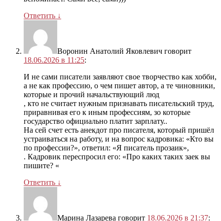
Ответить
↓
Воронин Анатолий Яковлевич
говорит
18.06.2026 в 11:25
:
И не сами писатели заявляют свое творчество как хобби,
а не как профессию, о чем пишет автор, а те чиновники,
которые и прочий начальствующий люд
, кто не считает нужным признавать писательский труд,
приравнивая его к иным профессиям, зо которые
государство официально платит зарплату..
На сей счет есть анекдот про писателя, который пришёл
устраиваться на работу, и на вопрос кадровика: «Кто вы
по профессии?», ответил: «Я писатель прозаик»,
. Кадровик переспросил его: «Про каких таких заек вы
пишите? «
Ответить
↓
Марина Лазарева
говорит
18.06.2026 в 21:37
: