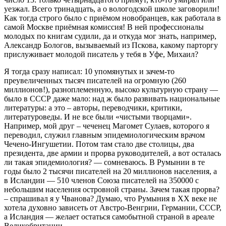
уезжал. Всего тринадцать, а о вологодской школе заговорили!
Как тогда строго было с приёмом новобранцев, как работала в
самой Москве приёмная комиссия! В ней профессионалы
молодых по книгам судили, да и откуда мог знать, например,
Александр Бологов, вызываемый из Пскова, какому парторгу
прислуживает молодой писатель у тебя в Уфе, Михаил?
Я тогда сразу написал: 10 упомянутых и зачем-то
преувеличенных тысяч писателей на огромную (260
миллионов!), разноплеменную, высоко культурную страну —
было в СССР даже мало: над ж было развивать национальные
литературы: а это – авторы, переводчики, критики,
литературоведы. И не все были «чистыми творцами».
Например, мой друг – чеченец Магомет Сулаев, которого я
переводил, служил главным эпидемиологическим врачом
Чечено-Ингушетии. Потом там стало две столицы, два
президента, две армии и прорва руководителей, а вот осталась
ли такая эпидемиология? — сомневаюсь. В Румынии в те
годы было 2 тысячи писателей на 20 миллионов населения, а
в Исландии — 510 членов Союза писателей на 350000 с
небольшим населения островной страны. Зачем такая прорва?
– спрашивал я у Чванова? Думаю, что Румыния в ХХ веке не
хотела духовно зависеть от Австро-Венгрии, Германии, СССР,
а Исландия — желает остаться самобытной страной в ареале
Великобритании.