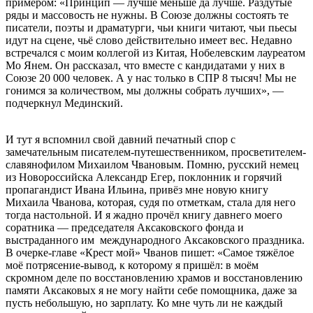
примером: «Принцип — лучше меньше да лучше. Раздутые
ряды и массовость не нужны. В Союзе должны состоять те
писатели, поэты и драматурги, чьи книги читают, чьи пьесы
идут на сцене, чьё слово действительно имеет вес. Недавно
встречался с моим коллегой из Китая, Нобелевским лауреатом
Мо Янем. Он рассказал, что вместе с кандидатами у них в
Союзе 20 000 человек. А у нас только в СПР 8 тысяч! Мы не
гонимся за количеством, мы должны собрать лучших», —
подчеркнул Мединский.
И тут я вспомнил свой давний печатный спор с
замечательным писателем-путешественником, просветителем-
славянофилом Михаилом Чвановым. Помню, русский немец
из Новороссийска Александр Егер, поклонник и горячий
пропагандист Ивана Ильина, привёз мне новую книгу
Михаила Чванова, которая, судя по отметкам, стала для него
тогда настольной. И я жадно прочёл книгу давнего моего
соратника — председателя Аксаковского фонда и
выстраданного им международного Аксаковского праздника.
В очерке-главе «Крест мой» Чванов пишет: «Самое тяжёлое
моё потрясение-вывод, к которому я пришёл: в моём
скромном деле по восстановлению храмов и восстановлению
памяти Аксаковых я не могу найти себе помощника, даже за
пусть небольшую, но зарплату. Ко мне чуть ли не каждый