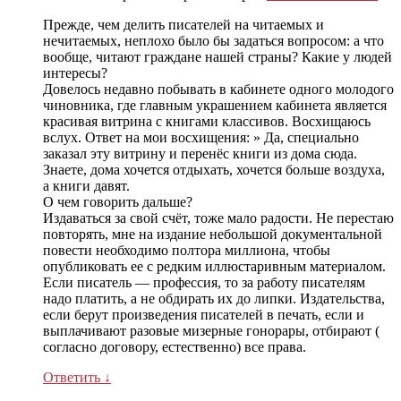
Прежде, чем делить писателей на читаемых и
нечитаемых, неплохо было бы задаться вопросом: а что
вообще, читают граждане нашей страны? Какие у людей
интересы?
Довелось недавно побывать в кабинете одного молодого
чиновника, где главным украшением кабинета является
красивая витрина с книгами классивов. Восхищаюсь
вслух. Ответ на мои восхищения: » Да, специально
заказал эту витрину и перенёс книги из дома сюда.
Знаете, дома хочется отдыхать, хочется больше воздуха,
а книги давят.
О чем говорить дальше?
Издаваться за свой счёт, тоже мало радости. Не перестаю
повторять, мне на издание небольшой документальной
повести необходимо полтора миллиона, чтобы
опубликовать ее с редким иллюстаривным материалом.
Если писатель — профессия, то за работу писателям
надо платить, а не обдирать их до липки. Издательства,
если берут произведения писателей в печать, если и
выплачивают разовые мизерные гонорары, отбирают (
согласно договору, естественно) все права.
Ответить
↓