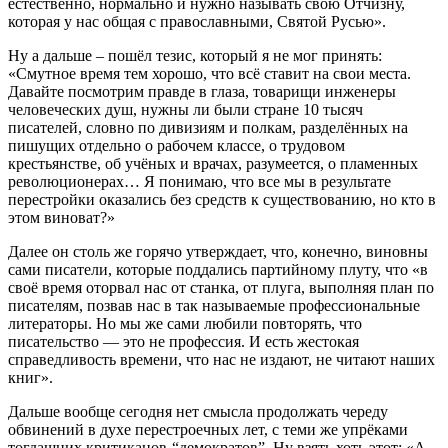
естественно, нормально и нужно называть свою Отчизну,
которая у нас общая с православными, Святой Русью».
Ну а дальше – пошёл тезис, который я не мог принять:
«Смутное время тем хорошо, что всё ставит на свои места.
Давайте посмотрим правде в глаза, товарищи инженеры
человеческих душ, нужны ли были стране 10 тысяч
писателей, словно по дивизиям и полкам, разделённых на
пишущих отдельно о рабочем классе, о трудовом
крестьянстве, об учёных и врачах, разумеется, о пламенных
революционерах… Я понимаю, что все мы в результате
перестройки оказались без средств к существованию, но кто в
этом виноват?»
Далее он столь же горячо утверждает, что, конечно, виновны
сами писатели, которые поддались партийному плуту, что «в
своё время оторвал нас от станка, от плуга, выполняя план по
писателям, позвав нас в так называемые профессиональные
литераторы. Но мы же сами любили повторять, что
писательство — это не профессия. И есть жестокая
справедливость времени, что нас не издают, не читают наших
книг».
Дальше вообще сегодня нет смысла продолжать череду
обвинений в духе перестроечных лет, с теми же упрёками
тогдашних критиканов-“демократов”. Ну взять хоть этот: «А