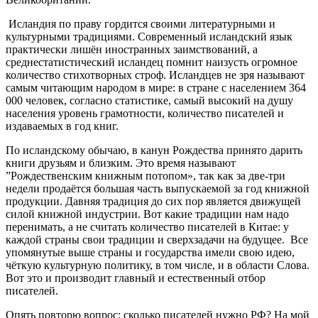
Исландия по праву гордится своими литературными и
культурными традициями. Современный исландский язык
практически лишён иностранных заимствований, а
среднестатистический исландец помнит наизусть огромное
количество стихотворных строф. Исландцев не зря называют
самым читающим народом в мире: в стране с населением 364
000 человек, согласно статистике, самый высокий на душу
населения уровень грамотности, количество писателей и
издаваемых в год книг.
По исландскому обычаю, в канун Рождества принято дарить
книги друзьям и близким. Это время называют
”Рождественским книжным потопом», так как за две-три
недели продаётся большая часть выпускаемой за год книжной
продукции. Давняя традиция до сих пор является движущей
силой книжной индустрии. Вот какие традиции нам надо
перенимать, а не считать количество писателей в Китае: у
каждой страны свои традиции и сверхзадачи на будущее. Все
упомянутые выше страны и государства имели свою идею,
чёткую культурную политику, в том числе, и в области Слова.
Вот это и производит главный и естественный отбор
писателей.
Опять повторю вопрос: сколько писателей нужно РФ? На мой