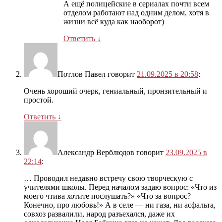
А ещё полицейские в сериалах почти всем
отделом работают над одним делом, хотя в
жизни всё куда как наоборот)
Ответить
↓
Потлов Павел
говорит
21.09.2025 в 20:58
:
Очень хороший очерк, гениальный, пронзительный и
простой.
Ответить
↓
Александр Верблюдов
говорит
23.09.2025 в
22:14
:
… Проводил недавно встречу свою творческую с
учителями школы. Перед началом задаю вопрос: «Что из
моего чтива хотите послушать?» «Что за вопрос?
Конечно, про любовь!» А в селе — ни газа, ни асфальта,
совхоз развалили, народ разъехался, даже их