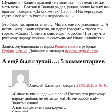
Шукшин в «Калине красной» на холмике – «да ведь это же
мать моя»… Вот так и Володя рыдал, рыдал, обнял Кольку по-
братски, говорит: «Да как же так! Сволочи! На мерседесах
ездят, а всё равно Россией недовольны!..»
Это было так пронзительно… Мы его еле его успокоили … А
потом, когда ехали обратно, он вдруг говорит – строго так,
горько: «Сашка! Снимать кино надо – о любви! Потому что
русскому народу любовь не-об-хо-ди-ма! Иначе озлобится!»
Запись опубликована автором
Родное слово
в рубрике
Публицистика
. Добавьте в закладки
постоянную ссылку
.
А ещё был случай…
: 5 комментариев
Алексей Казанцев
говорит
21.09.2025 в 19:46
:
«Снимать кино надо – о любви! Потому что русскому
народу любовь не-об-хо-ди-ма! Иначе озлобится!» —
Золотые слова!
А нас всё детективами кормят…
Спасибо!