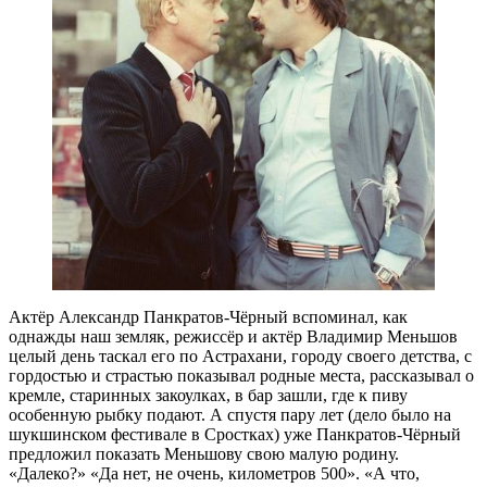
Актёр Александр Панкратов-Чёрный вспоминал, как
однажды наш земляк, режиссёр и актёр Владимир Меньшов
целый день таскал его по Астрахани, городу своего детства, с
гордостью и страстью показывал родные места, рассказывал о
кремле, старинных закоулках, в бар зашли, где к пиву
особенную рыбку подают. А спустя пару лет (дело было на
шукшинском фестивале в Сростках) уже Панкратов-Чёрный
предложил показать Меньшову свою малую родину.
«Далеко?» «Да нет, не очень, километров 500». «А что,