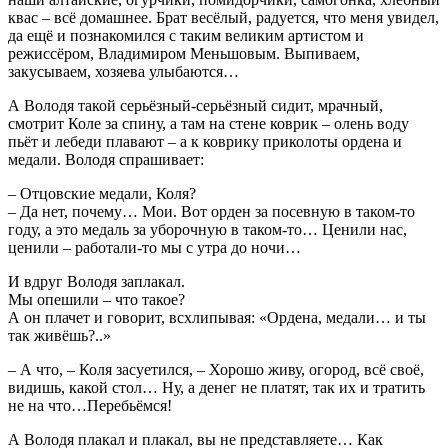
квас – всё домашнее. Брат весёлый, радуется, что меня увидел,
да ещё и познакомился с таким великим артистом и
режиссёром, Владимиром Меньшовым. Выпиваем,
закусываем, хозяева улыбаются…
А Володя такой серьёзный-серьёзный сидит, мрачный,
смотрит Коле за спину, а там на стене коврик – олень воду
пьёт и лебеди плавают – а к коврику приколоты ордена и
медали. Володя спрашивает:
– Отцовские медали, Коля?
– Да нет, почему… Мои. Вот орден за посевную в таком-то
году, а это медаль за уборочную в таком-то… Ценили нас,
ценили – работали-то мы с утра до ночи…
И вдруг Володя заплакал.
Мы опешили – что такое?
А он плачет и говорит, всхлипывая: «Ордена, медали… и ты
так живёшь?..»
– А что, – Коля засуетился, – Хорошо живу, огород, всё своё,
видишь, какой стол… Ну, а денег не платят, так их и тратить
не на что…Перебьёмся!
А Володя плакал и плакал, вы не представляете… Как