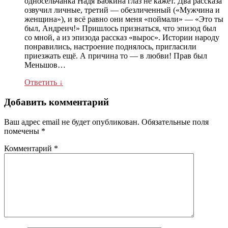
односельчанка Надя Бабкина глаз не кажет. Два рассказа
озвучил личные, третий — обезличенный («Мужчина и
женщина»), и всё равно они меня «поймали» — «Это ты
был, Андреич!» Пришлось признаться, что эпизод был
со мной, а из эпизода рассказ «вырос». Истории народу
понравились, настроение поднялось, пригласили
приезжать ещё. А причина то — в любви! Прав был
Меньшов…
Ответить
↓
Добавить комментарий
Ваш адрес email не будет опубликован.
Обязательные поля
помечены
*
Комментарий
*