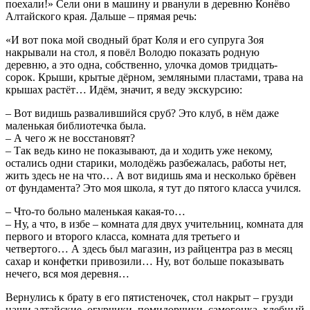
поехали!» Сели они в машину и рванули в деревню Конёво
Алтайского края. Дальше – прямая речь:
«И вот пока мой сводный брат Коля и его супруга Зоя
накрывали на стол, я повёл Володю показать родную
деревню, а это одна, собственно, улочка домов тридцать-
сорок. Крыши, крытые дёрном, земляными пластами, трава на
крышах растёт… Идём, значит, я веду экскурсию:
– Вот видишь развалившийся сруб? Это клуб, в нём даже
маленькая библиотечка была.
– А чего ж не восстановят?
– Так ведь кино не показывают, да и ходить уже некому,
остались одни старики, молодёжь разбежалась, работы нет,
жить здесь не на что… А вот видишь яма и несколько брёвен
от фундамента? Это моя школа, я тут до пятого класса учился.
– Что-то больно маленькая какая-то…
– Ну, а что, в избе – комната для двух учительниц, комната для
первого и второго класса, комната для третьего и
четвертого… А здесь был магазин, из райцентра раз в месяц
сахар и конфетки привозили… Ну, вот больше показывать
нечего, вся моя деревня…
Вернулись к брату в его пятистеночек, стол накрыт – грузди
наши алтайские, огурчики, помидорчики, самогонка, хлебный