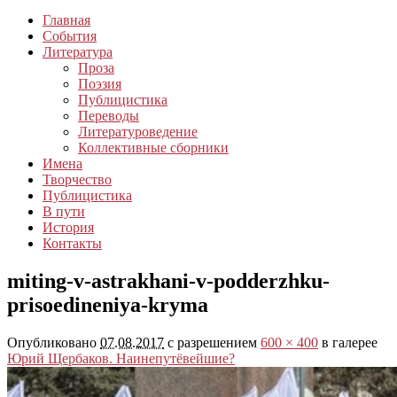
Главная
События
Литература
Проза
Поэзия
Публицистика
Переводы
Литературоведение
Коллективные сборники
Имена
Творчество
Публицистика
В пути
История
Контакты
miting-v-astrakhani-v-podderzhku-
prisoedineniya-kryma
Опубликовано
07.08.2017
с разрешением
600 × 400
в галерее
Юрий Щербаков. Наинепутёвейшие?