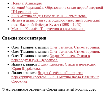
Новая публикация
Евгений Чернышёв. Образование стало первой жертвой
ИИ-революции.
К 185‑летию со дня гибели М.Ю. Лермонтова.
Имена и даты. 5 августа родился известный советский
поэт Василий Лебедев-Кумач (1898 – 1949).
Михаил Ковалёв. Творчество и креативщина.
Свежие комментарии
Олег Таланов
к записи
Олег Таланов. Стихотворения.
Олег Таланов
к записи
Олег Таланов. Стихотворения.
Олег Таланов
к записи
Эрдни Канкаев. Стихи в
переводах Юрия Щербакова.
Ирина
к записи
Эрдни Канкаев. Стихи в переводах
Юрия Щербакова.
Лидия
к записи
Лидия Сычёва. «Я ветер зла
перечеркнул крестом…» К 90-летию поэта Валентина
Сорокина.
© Астраханское отделение Союза писателей России, 2026