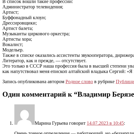
В список вошли такие профессии:
Администратор телевидения;
Артист;
Буффонадный клоун;
Дрессировщики;
Артист балета;
Музыканты циркового оркестра;
Артисты хора;
Вокалист;
Модельер.
Также в списке оказались ассистенты звукооператора, дирижер
Литератор, как и прежде, — отсутствует.
Это только в СССР наша профессия была в высшей степени ува
как напутствовал меня епископ алтайский владыка Сергий: «Я
Запись опубликована автором
Родное слово
в рубрике
Публици
Один комментарий к “
Владимир Берязе
Марина Гурьева
говорит
14.07.2023 в 10:45
:
Очень точное определение — работающий, но «беззарпл