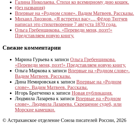
Галина Николаева. Стихи ко всемирному дню кошек.
(без названия)
Впервые на «Родном слове». Вадим Матвеев. Рассказы.
Михаил Лиознов. «Я встретил вас»… Фёдор Тютчев
написал это стихотворение 7 августа 1870 года.
Ольга Гребенщикова. «Переведи меня, поэт!»
Представляем новую книгу.
Свежие комментарии
Марина Гурьева
к записи
Ольга Гребенщикова.
«Переведи меня, поэт!» Представляем новую книгу.
Ольга Маркова
к записи
Впервые на «Родном слове».
Вадим Матвеев. Рассказы.
Дина Немировская
к записи
Впервые на «Родном
слове». Вадим Матвеев. Рассказы.
Игорь Братченко
к записи
Новая публикация.
Людмила Лазарева
к записи
Впервые на «Родном
слове». Людмила Лазарева. Скрещение судеб, или
Морские камешки.
© Астраханское отделение Союза писателей России, 2026