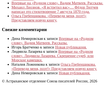
Впервые на «Родном слове». Вадим Матвеев. Рассказы.
Михаил Лиознов. «Я встретил вас»… Фёдор Тютчев
написал это стихотворение 7 августа 1870 года.
Ольга Гребенщикова. «Переведи меня, поэт!»
Представляем новую книгу.
Свежие комментарии
Дина Немировская
к записи
Впервые на «Родном
слове». Вадим Матвеев. Рассказы.
Игорь Братченко
к записи
Новая публикация.
Людмила Лазарева
к записи
Впервые на «Родном
слове». Людмила Лазарева. Скрещение судеб, или
Морские камешки.
Наталия Ложникова
к записи
Ольга Гребенщикова.
«Переведи меня, поэт!» Представляем новую книгу.
Дина Немировская
к записи
Новая публикация.
© Астраханское отделение Союза писателей России, 2026