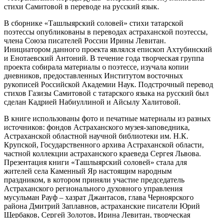
стихи Самитовой в переводе на русский язык.
В сборнике «Ташлыярский соловей» стихи татарской
поэтессы опубликованы в переводах астраханской поэтессы,
члена Союза писателей России Ирины Левитан.
Инициатором данного проекта являлся епископ Ахтубинский
и Енотаевский Антоний. В течение года творческая группа
проекта собирала материалы о поэтессе, изучала копии
дневников, предоставленных Институтом восточных
рукописей Российской Академии Наук. Подстрочный перевод
стихов Газизы Самитовой с татарского языка на русский был
сделан Кадрией Набиуллиной и Айсылу Халитовой.
В книге использованы фото и печатные материалы из разных
источников: фондов Астраханского музея-заповедника,
Астраханской областной научной библиотеки им. Н.К.
Крупской, Государственного архива Астраханской области,
частной коллекции астраханского краеведа Сергея Львова.
Презентация книги «Ташлыярский соловей» стала для
жителей села Каменный Яр настоящим народным
праздником, в котором приняли участие председатель
Астраханского регионального духовного управления
мусульман Рауф – хазрат Джантасов, глава Черноярского
района Дмитрий Заплавнов, астраханские писатели Юрий
Щербаков, Сергей Золотов, Ирина Левитан, творческая