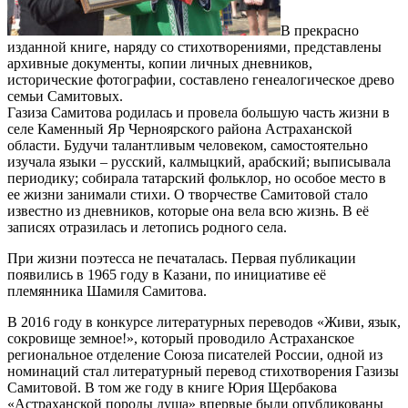
В прекрасно
изданной книге, наряду со стихотворениями, представлены
архивные документы, копии личных дневников,
исторические фотографии, составлено генеалогическое древо
семьи Самитовых.
Газиза Самитова родилась и провела большую часть жизни в
селе Каменный Яр Черноярского района Астраханской
области. Будучи талантливым человеком, самостоятельно
изучала языки – русский, калмыцкий, арабский; выписывала
периодику; собирала татарский фольклор, но особое место в
ее жизни занимали стихи. О творчестве Самитовой стало
известно из дневников, которые она вела всю жизнь. В её
записях отразилась и летопись родного села.
При жизни поэтесса не печаталась. Первая публикации
появились в 1965 году в Казани, по инициативе её
племянника Шамиля Самитова.
В 2016 году в конкурсе литературных переводов «Живи, язык,
сокровище земное!», который проводило Астраханское
региональное отделение Союза писателей России, одной из
номинаций стал литературный перевод стихотворения Газизы
Самитовой. В том же году в книге Юрия Щербакова
«Астраханской породы душа» впервые были опубликованы