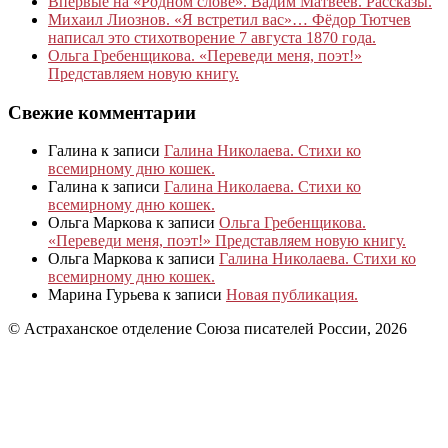
Впервые на «Родном слове». Вадим Матвеев. Рассказы.
Михаил Лиознов. «Я встретил вас»… Фёдор Тютчев
написал это стихотворение 7 августа 1870 года.
Ольга Гребенщикова. «Переведи меня, поэт!»
Представляем новую книгу.
Свежие комментарии
Галина
к записи
Галина Николаева. Стихи ко
всемирному дню кошек.
Галина
к записи
Галина Николаева. Стихи ко
всемирному дню кошек.
Ольга Маркова
к записи
Ольга Гребенщикова.
«Переведи меня, поэт!» Представляем новую книгу.
Ольга Маркова
к записи
Галина Николаева. Стихи ко
всемирному дню кошек.
Марина Гурьева
к записи
Новая публикация.
© Астраханское отделение Союза писателей России, 2026