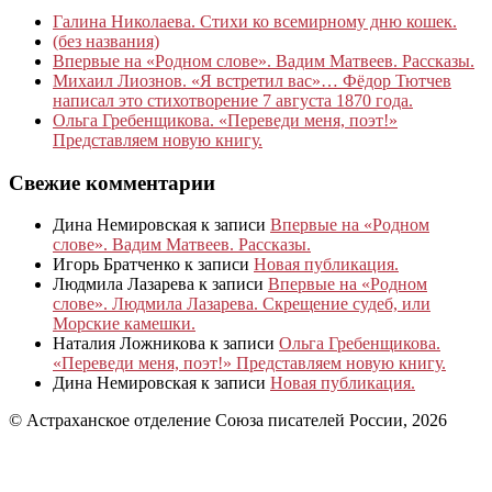
Галина Николаева. Стихи ко всемирному дню кошек.
(без названия)
Впервые на «Родном слове». Вадим Матвеев. Рассказы.
Михаил Лиознов. «Я встретил вас»… Фёдор Тютчев
написал это стихотворение 7 августа 1870 года.
Ольга Гребенщикова. «Переведи меня, поэт!»
Представляем новую книгу.
Свежие комментарии
Дина Немировская
к записи
Впервые на «Родном
слове». Вадим Матвеев. Рассказы.
Игорь Братченко
к записи
Новая публикация.
Людмила Лазарева
к записи
Впервые на «Родном
слове». Людмила Лазарева. Скрещение судеб, или
Морские камешки.
Наталия Ложникова
к записи
Ольга Гребенщикова.
«Переведи меня, поэт!» Представляем новую книгу.
Дина Немировская
к записи
Новая публикация.
© Астраханское отделение Союза писателей России, 2026