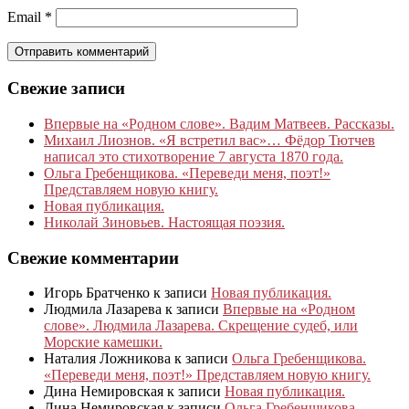
Email
*
Свежие записи
Впервые на «Родном слове». Вадим Матвеев. Рассказы.
Михаил Лиознов. «Я встретил вас»… Фёдор Тютчев
написал это стихотворение 7 августа 1870 года.
Ольга Гребенщикова. «Переведи меня, поэт!»
Представляем новую книгу.
Новая публикация.
Николай Зиновьев. Настоящая поэзия.
Свежие комментарии
Игорь Братченко
к записи
Новая публикация.
Людмила Лазарева
к записи
Впервые на «Родном
слове». Людмила Лазарева. Скрещение судеб, или
Морские камешки.
Наталия Ложникова
к записи
Ольга Гребенщикова.
«Переведи меня, поэт!» Представляем новую книгу.
Дина Немировская
к записи
Новая публикация.
Дина Немировская
к записи
Ольга Гребенщикова.