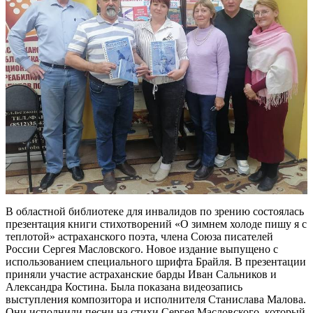
В областной библиотеке для инвалидов по зрению состоялась
презентация книги стихотворений «О зимнем холоде пишу я с
теплотой» астраханского поэта, члена Союза писателей
России Сергея Масловского. Новое издание выпущено с
использованием специального шрифта Брайля. В презентации
приняли участие астраханские барды Иван Сальников и
Александра Костина. Была показана видеозапись
выступления композитора и исполнителя Станислава Малова.
Они исполнили песни на стихи Сергея Масловского, который