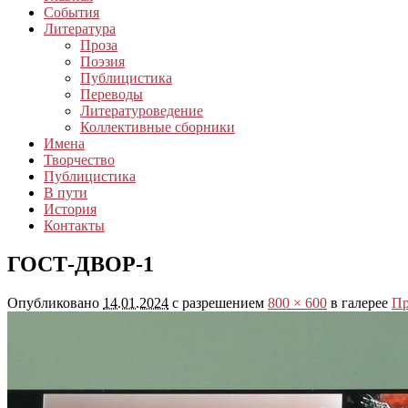
События
Литература
Проза
Поэзия
Публицистика
Переводы
Литературоведение
Коллективные сборники
Имена
Творчество
Публицистика
В пути
История
Контакты
ГОСТ-ДВОР-1
Опубликовано
14.01.2024
с разрешением
800 × 600
в галерее
Пр