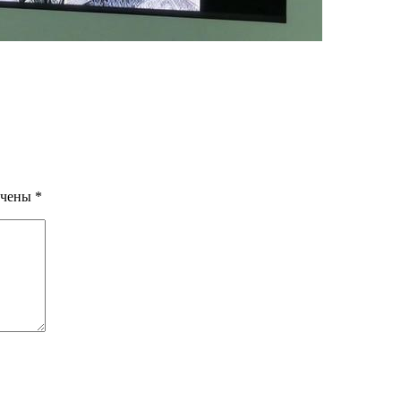
ечены
*