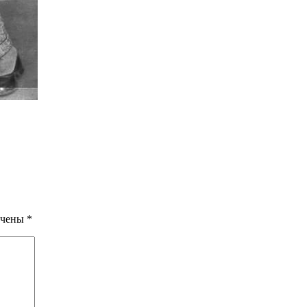
ечены
*