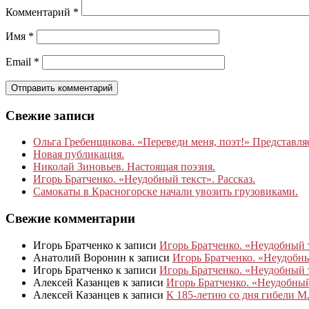
Комментарий
*
Имя
*
Email
*
Свежие записи
Ольга Гребенщикова. «Переведи меня, поэт!» Представля
Новая публикация.
Николай Зиновьев. Настоящая поэзия.
Игорь Братченко. «Неудобный текст». Рассказ.
Самокаты в Красногорске начали увозить грузовиками.
Свежие комментарии
Игорь Братченко
к записи
Игорь Братченко. «Неудобный т
Анатолий Воронин
к записи
Игорь Братченко. «Неудобный
Игорь Братченко
к записи
Игорь Братченко. «Неудобный т
Алексей Казанцев
к записи
Игорь Братченко. «Неудобный 
Алексей Казанцев
к записи
К 185‑летию со дня гибели М