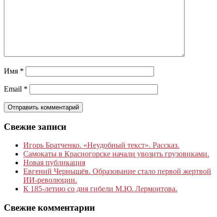
Имя
*
Email
*
Свежие записи
Игорь Братченко. «Неудобный текст». Рассказ.
Самокаты в Красногорске начали увозить грузовиками.
Новая публикация
Евгений Чернышёв. Образование стало первой жертвой
ИИ-революции.
К 185‑летию со дня гибели М.Ю. Лермонтова.
Свежие комментарии