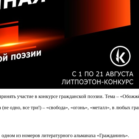
ринять участие в конкурсе гражданской поэзии. Тема – «Обожж
(не одно, все три!) – «свобода», «огонь», «металл», в любых г
в одном из номеров литературного альманаха «Гражданинъ».