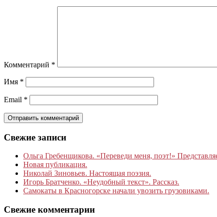
Комментарий
*
Имя
*
Email
*
Свежие записи
Ольга Гребенщикова. «Переведи меня, поэт!» Представля
Новая публикация.
Николай Зиновьев. Настоящая поэзия.
Игорь Братченко. «Неудобный текст». Рассказ.
Самокаты в Красногорске начали увозить грузовиками.
Свежие комментарии