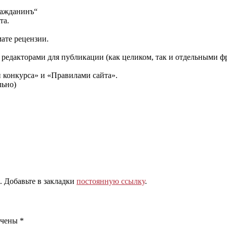
ражданинъ“
та.
ате рецензии.
 редакторами для публикации (как целиком, так и отдельными ф
и конкурса» и «Правилами сайта».
льно)
. Добавьте в закладки
постоянную ссылку
.
ечены
*