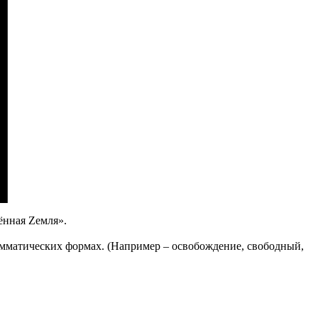
ённая Zемля».
рамматических формах. (Например – освобождение, свободный,