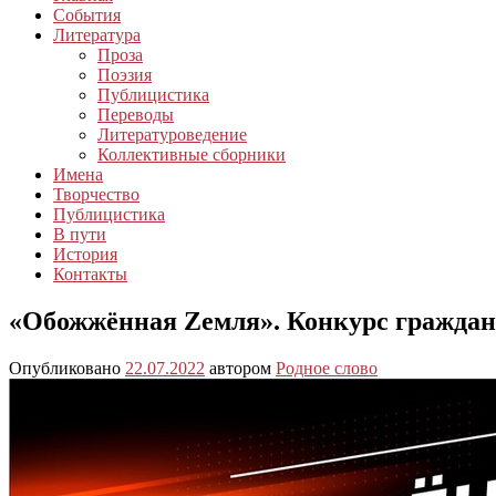
События
Литература
Проза
Поэзия
Публицистика
Переводы
Литературоведение
Коллективные сборники
Имена
Творчество
Публицистика
В пути
История
Контакты
«Обожжённая Zемля». Конкурс граждан
Опубликовано
22.07.2022
автором
Родное слово