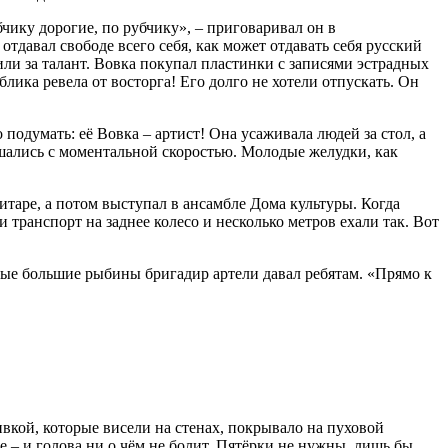
чику дорогие, по рубчику», – приговаривал он в
тдавал свободе всего себя, как может отдавать себя русский
или за талант. Вовка покупал пластинки с записями эстрадных
блика ревела от восторга! Его долго не хотели отпускать. Он
подумать: её Вовка – артист! Она усаживала людей за стол, а
ошались с моментальной скоростью. Молодые желудки, как
итаре, а потом выступал в ансамбле Дома культуры. Когда
 транспорт на заднее колесо и несколько метров ехали так. Вот
мые большие рыбины бригадир артели давал ребятам. «Прямо к
вкой, которые висели на стенах, покрывало на пуховой
 – и голова ни о чём не болит. Пятёрки не нужны, лишь бы