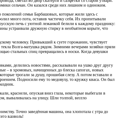
ровода, сметал во двор скатерти и салфетки со старой утвари.
домики сельчан. Он казался среди них лишним и одиноким.
о поколений семьи Барбашовых, которые жили здесь с
олил много пота, оставив частичку себя. Их пропитывали
 русскую печь с уютной лежанкой белили к каждому празднику:
щины устраивали дружную стирку в необъятном корыте, что
дскому человеку. Привыкший к суете горожанин, чувствует
но текла Волга-матушка рядом. Зимними вечерами хозяйки пряли
мощью стальных спиц превращались в носки. Когда девушки
вками, делились новостями, рассказывали на ушко друг другу
ные – в хромовых, начищенных до блеска сапогах, новых
оторые трогали за душу, прошибая слезу. А потом вставали и
роением. Подносили ему то медовуху, то кружку кваса. Он был
раздник.
али, краснели, опуская вниз глаза, некоторые выбегали в
ом, вываливалась на улицу. Шли толпой, весело
имству. Точно заведённая машина, она хлопотала с утра до
сего вдоволь!