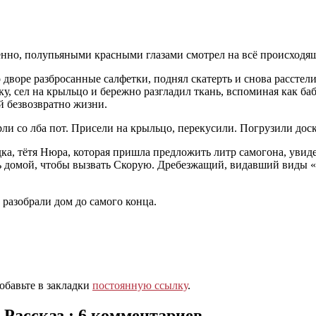
ешённо, полупьяными красными глазами смотрел на всё происходящ
о дворе разбросанные салфетки, поднял скатерть и снова расстел
у, сел на крыльцо и бережно разгладил ткань, вспоминая как б
й безвозвратно жизни.
ли со лба пот. Присели на крыльцо, перекусили. Погрузили доск
дка, тётя Нюра, которая пришла предложить литр самогона, увид
ась домой, чтобы вызвать Скорую. Дребезжащий, видавший виды 
разобрали дом до самого конца.
Добавьте в закладки
постоянную ссылку
.
 Рассказ.
: 6 комментариев