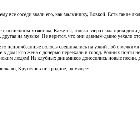
му все соседи звали его, как мальчишку, Вовкой. Есть такие лю
 с нынешним хозяином. Кажется, только вчера сюда приходили де
другая на музыке. Не верится, что они давным-давно уехали от
. Его непричёсанные волосы свешивались на узкий лоб с мелким
ё в дом! Его жена с дочерью переехали в город. Родных почти н
иноким людям! Из клубных динамиков доносились новые песни, д
смолкало, Крутояров пел родное, щемящее: