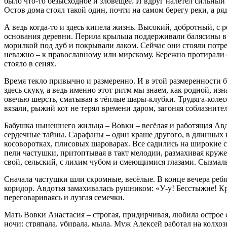
было что-то безысходное и зловещее. И вдруг налетел сильный в
Остов дома стоял такой один, почти на самом берегу реки, а 
А ведь когда-то и здесь кипела жизнь. Высокий, добротный, 
основания деревни. Перила крыльца поддерживали балясины в 
морилкой под дуб и покрывали лаком. Сейчас они стояли потр
неважно – к православному или мирскому. Бережно протирали 
стояло в сенях.
Время текло привычно и размеренно. И в этой размеренности б
здесь скуку, а ведь именно этот ритм мы знаем, как родной, и
овечью шерсть, сматывая в тёплые шары-клубки. Трудяга-коле
вязали, рыжий кот не терял времени даром, загоняя соблазните
Бабушка нынешнего жильца – Вовки – весёлая и работящая Авд
сердечные тайны. Сарафаны – один краше другого, в длинных к
косоворотках, плисовых шароварах. Все садились на широкие с
пели частушки, притоптывая в такт мелодии, размахивая круж
свой, сельский, с лихим чубом и смеющимися глазами. Сызмальс
Сначала частушки шли скромные, весёлые. В конце вечера ребят
коридор. Авдотья замахивалась рушником: «У-у! Бесстыжие! К
переговариваясь и лузгая семечки.
Мать Вовки Анастасия – строгая, придирчивая, любила острое с
ночи: стряпала, убирала, мыла. Муж Алексей работал на колхоз