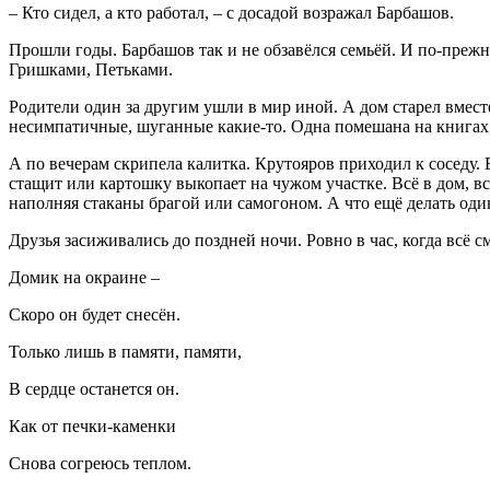
– Кто сидел, а кто работал, – с досадой возражал Барбашов.
Прошли годы. Барбашов так и не обзавёлся семьёй. И по-прежне
Гришками, Петьками.
Родители один за другим ушли в мир иной. А дом старел вместе
несимпатичные, шуганные какие-то. Одна помешана на книгах, 
А по вечерам скрипела калитка. Крутояров приходил к соседу
стащит или картошку выкопает на чужом участке. Всё в дом, вс
наполняя стаканы брагой или самогоном. А что ещё делать од
Друзья засиживались до поздней ночи. Ровно в час, когда всё 
Домик на окраине –
Скоро он будет снесён.
Только лишь в памяти, памяти,
В сердце останется он.
Как от печки-каменки
Снова согреюсь теплом.