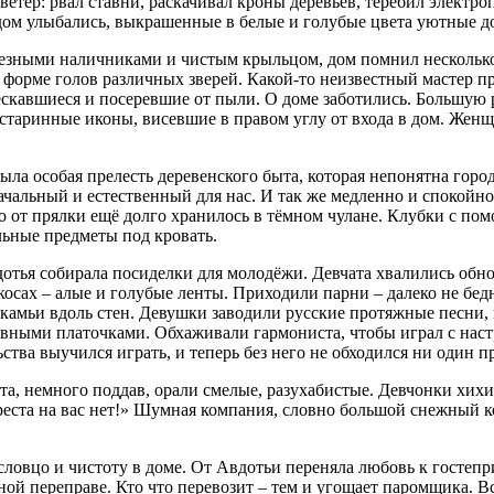
етер: рвал ставни, раскачивал кроны деревьев, теребил электроп
рядом улыбались, выкрашенные в белые и голубые цвета уютные 
с резными наличниками и чистым крыльцом, дом помнил нескольк
форме голов различных зверей. Какой-то неизвестный мастер пр
ескавшиеся и посеревшие от пыли. О доме заботились. Большую
старинные иконы, висевшие в правом углу от входа в дом. Жен
ыла особая прелесть деревенского быта, которая непонятна горо
значальный и естественный для нас. И так же медленно и спокой
со от прялки ещё долго хранилось в тёмном чулане. Клубки с по
льные предметы под кровать.
отья собирала посиделки для молодёжи. Девчата хвалились обно
осах – алые и голубые ленты. Приходили парни – далеко не бед
камьи вдоль стен. Девушки заводили русские протяжные песни, к
евными платочками. Обхаживали гармониста, чтобы играл с наст
тва выучился играть, и теперь без него не обходился ни один п
а, немного поддав, орали смелые, разухабистые. Девчонки хихик
реста на вас нет!» Шумная компания, словно большой снежный к
ловцо и чистоту в доме. От Авдотьи переняла любовь к гостепри
ной переправе. Кто что перевозит – тем и угощает паромщика. В