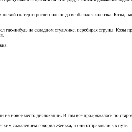
ичневой скатерти росли полынь да верблюжья колючка. Козы, наг
дел где-нибудь на складном стульчике, перебирая струны. Козы 
я.
вка.
 на новое место дислокации. И там всё продолжалось по-старому
 лёгким сожалением говорил Женька, и они отправлялись в путь.