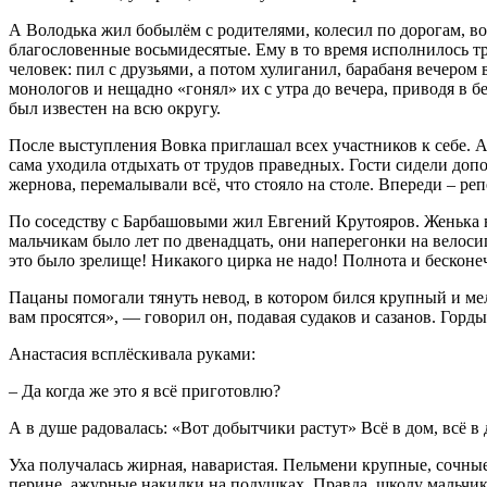
А Володька жил бобылём с родителями, колесил по дорогам, воз
благословенные восьмидесятые. Ему в то время исполнилось тр
человек: пил с друзьями, а потом хулиганил, барабаня вечером
монологов и нещадно «гонял» их с утра до вечера, приводя в бе
был известен на всю округу.
После выступления Вовка приглашал всех участников к себе. А
сама уходила отдыхать от трудов праведных. Гости сидели до
жернова, перемалывали всё, что стояло на столе. Впереди – ре
По соседству с Барбашовыми жил Евгений Крутояров. Женька в 
мальчикам было лет по двенадцать, они наперегонки на велосип
это было зрелище! Никакого цирка не надо! Полнота и бесконе
Пацаны помогали тянуть невод, в котором бился крупный и ме
вам просятся», — говорил он, подавая судаков и сазанов. Горды
Анастасия всплёскивала руками:
– Да когда же это я всё приготовлю?
А в душе радовалась: «Вот добытчики растут» Всё в дом, всё 
Уха получалась жирная, наваристая. Пельмени крупные, сочны
перине, ажурные накидки на подушках. Правда, школу мальчики