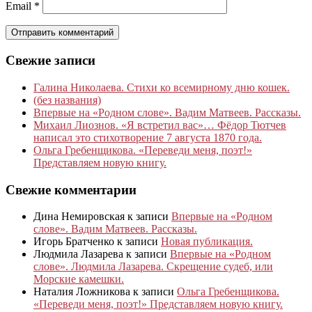
Email
*
Свежие записи
Галина Николаева. Стихи ко всемирному дню кошек.
(без названия)
Впервые на «Родном слове». Вадим Матвеев. Рассказы.
Михаил Лиознов. «Я встретил вас»… Фёдор Тютчев
написал это стихотворение 7 августа 1870 года.
Ольга Гребенщикова. «Переведи меня, поэт!»
Представляем новую книгу.
Свежие комментарии
Дина Немировская
к записи
Впервые на «Родном
слове». Вадим Матвеев. Рассказы.
Игорь Братченко
к записи
Новая публикация.
Людмила Лазарева
к записи
Впервые на «Родном
слове». Людмила Лазарева. Скрещение судеб, или
Морские камешки.
Наталия Ложникова
к записи
Ольга Гребенщикова.
«Переведи меня, поэт!» Представляем новую книгу.