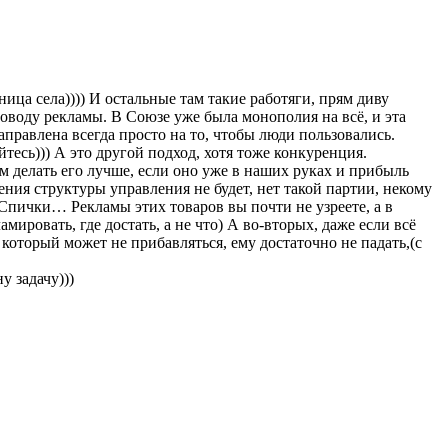
тница села)))) И остальные там такие работяги, прям диву
поводу рекламы. В Союзе уже была монополия на всё, и эта
аправлена всегда просто на то, чтобы люди пользовались.
йтесь))) А это другой подход, хотя тоже конкуренция.
 делать его лучше, если оно уже в наших руках и прибыль
ения структуры управления не будет, нет такой партии, некому
 Спички… Рекламы этих товаров вы почти не узреете, а в
мировать, где достать, а не что) А во-вторых, даже если всё
 который может не прибавляться, ему достаточно не падать,(с
у задачу)))