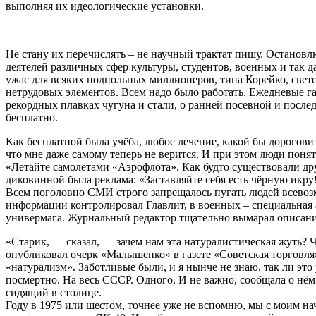
выполняя их идеологические установки.
Не стану их перечислять – не научный трактат пишу. Остановл
деятелей различных сфер культуры, студентов, военных и так
ужас для всяких подпольных миллионеров, типа Корейко, свет
нетрудовых элементов. Всем надо было работать. Ежедневые га
рекордных плавках чугуна и стали, о ранней посевной и после
бесплатно.
Как бесплатной была учёба, любое лечение, какой бы дорогови
что мне даже самому теперь не верится. И при этом люди понят
«Летайте самолётами «Аэрофлота». Как будто существовали др
диковинной была реклама: «Заставляйте себя есть чёрную икру!
Всем поголовно СМИ строго запрещалось пугать людей всево
информации контролировал Главлит, в военных – специальная
универмага. Журнальный редактор тщательно вымарал описание 
«Старик, — сказал, — зачем нам эта натуралистическая жуть? 
опубликовал очерк «Малышенко» в газете «Советская торговля».
«натурализм». Заботливые были, и я нынче не знаю, так ли эт
посмертно. На весь СССР. Одного. И не важно, сообщала о нём
сидящий в столице.
Году в 1975 или шестом, точнее уже не вспомню, мы с моим на