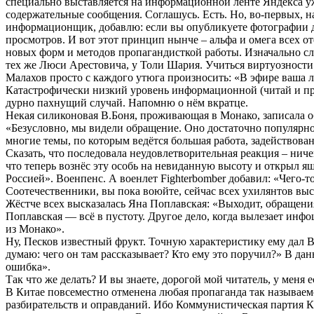
специально выставляется на информационной ленте Яндекса уже
содержательные сообщения. Соглашусь. Есть. Но, во-первых, н
информационщик, добавлю: если вы опубликуете фотографии де
просмотров. И вот этот принцип нынче – альфа и омега всех 
новых форм и методов пропагандисткой работы. Изначально сла
тех же Люси Арестовича, у Толи Шария. Учиться виртуозности 
Малахов просто с каждого утюга произносить: «В эфире ваша л
Катастрофически низкий уровень информационной (читай и проп
дурно пахнущий случай. Напомню о нём вкратце.
Некая силиконовая В.Боня, проживающая в Монако, записала об
«Безусловно, мы видели обращение. Оно достаточно популярное
многие темы, по которым ведётся большая работа, задействован
Сказать, что последовала неудовлетворительная реакция – нич
что теперь вознёс эту особь на невиданную высоту и открыл я
Россией». Военпенс. А военлет Fighterbomber добавил: «Чего-то
Соотечественники, вы пока воюйте, сейчас всех ухилянтов вы
Жёстче всех высказалась Яна Поплавская: «Выходит, обращения
Поплавская — всё в пустоту. Другое дело, когда вылезает инф
из Монако».
Ну, Песков известный фрукт. Точную характеристику ему дал В
думаю: чего он там рассказывает? Кто ему это поручил?» В дан
ошибка».
Так что же делать? И вы знаете, дорогой мой читатель, у меня 
В Китае повсеместно отменена любая пропаганда так называемог
разбирательств и оправданий. Ибо Коммунистическая партия К