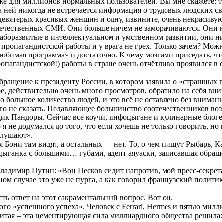
 для миллионов нормальных пользователей. Вы мне скажете: так
а ней никогда не встречается информация о трудовых людских св
вятерых красивых женщин и одну, извините, очень некрасивую п
отечественных СМИ. Они больше ничем не заморачиваются. Они 
боразвитые в интеллектуальном и умственном развитии, они ниче
пропагандистской работы и у врага не грех. Только зачем? Мож
юбимая программа» и достаточно. К чему мозгами приседать, что
агандистской!) работы в стране очень отчётливо проявился в с
ращение к президенту России, в котором заявила о «страшных п
, действительно очень много просмотров, обратило на себя вни
о большое количество людей, и это всё не оставлено без вниман
его не сказать. Подавляющее большинство соотечественников во
щик Пандоры. Сейчас все коучи, инфоцыгане и кулинарные блоге
 я не додумался до того, что если хочешь не только говорить, н
слушают».
 Бони там видят, а остальных — нет. То, о чем пишут Рыбарь, 
оцыганка с большими… губами, адепт аяуаски, записавшая обраще
ладимир Путин: «Вон Песков сидит напротив, мой пресс-секрета
ном случае это уже не пурга, а как говорил французский политик
есть ответ на этот сакраментальный вопрос. Вот он.
о «успешного успеха». Человек с Ferrari, Hermes и пятью милли
итая – эта цементирующая сила миллиардного общества решила: