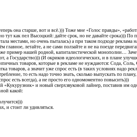
теперь она старше, вот и всё.))) Тоже мне «Голос правды», «рабо
 тут как пел Высоцкий: дайте срок, но не давайте срока))) По 
тала местами, но очень пыталась) а при таком подходе реклама н
 главное, летайте, а не сами ползайте и не на поезде передвига
 уже пример нашей родной, капиталистической монополии… Зачем
, а Государство))) (И окриков идеологических, и в плане улучш
 типичных товаров, которые в рекламе не нуждаются: Сода, Соль,
 товаров, а значит уже спрос есть (в таких условиях надо рекла
ебление, то есть надо точно знать, сколько выпускать по плану,
рос есть всегда), а не просто его одномоментно повысить)))
ый «Кукурузник» и новый сверхзвуковой лайнер, поставив им одн
вной какой:
олучится)))
ах, и стоит ли удивляться.