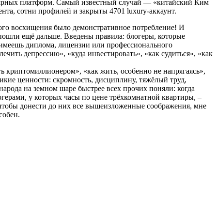
пулярных платформ. Самый известный случай — «китайский Ким
нта, сотни профилей и закрыты 4701 luxury-аккаунт.
нного восхищения было демонстративное потребление! И
 пошли ещё дальше. Введены правила: блогеры, которые
 имеешь диплома, лицензии или профессионального
 лечить депрессию», «куда инвестировать», «как судиться», «как
ать криптомиллионером», «как жить, особенно не напрягаясь»,
икие ценности: скромность, дисциплину, тяжёлый труд,
арода на земном шаре быстрее всех прочих поняли: когда
герами, у которых часы по цене трёхкомнатной квартиры, –
 чтобы донести до них все вышеизложенные соображения, мне
собен.