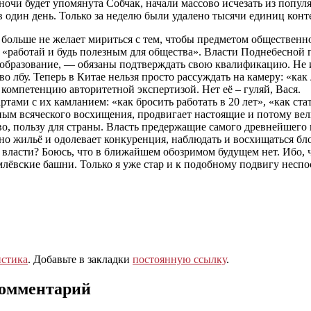
к ночи будет упомянута Собчак, начали массово исчезать из по
 один день. Только за неделю были удалено тысячи единиц конте
ай больше не желает мириться с тем, чтобы предметом обществе
а «работай и будь полезным для общества». Власти Поднебесной
, образование, — обязаны подтверждать свою квалификацию. Не
во лбу. Теперь в Китае нельзя просто рассуждать на камеру: «как
 компетенцию авторитетной экспертизой. Нет её – гуляй, Вася.
тами с их камланием: «как бросить работать в 20 лет», «как ст
ным всяческого восхищения, продвигает настоящие и потому вел
, пользу для страны. Власть предержащие самого древнейшего н
о жильё и одолевает конкуренция, наблюдать и восхищаться бло
и власти? Боюсь, что в ближайшем обозримом будущем нет. Ибо,
емлёвские башни. Только я уже стар и к подобному подвигу неспо
стика
. Добавьте в закладки
постоянную ссылку
.
комментарий