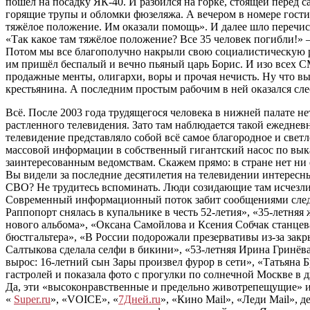
пошёл на посадку ЯК-40. И разбился на горке, стоящей перед 
горящие трупы и обломки фюзеляжа. А вечером в номере гостин
тяжёлое положение. Им оказали помощь». И далее шло переч
«Так какое там тяжёлое положение? Все 35 человек погибли!» 
Потом мы все благополучно накрыли свою социалистическую ро
им пришёл беспалый и вечно пьяный царь Борис. И изо всех С
продажные менты, олигархи, воры и прочая нечисть. Ну что вы
крестьянина. А последним простым рабочим в ней оказался с
Всё. После 2003 года трудящегося человека в нижней палате нет
растленного телевидения. Зато там наблюдается такой ежедне
телевидение представляло собой всё самое благородное и све
массовой информации в собственный гигантский насос по выка
заинтересованным ведомствам. Скажем прямо: в стране нет н
Вы видели за последние десятилетия на телевидении интересны
СВО? Не трудитесь вспоминать. Люди созидающие там исчезли к
Современный информационный поток забит сообщениями следую
Раппопорт снялась в купальнике в честь 52-летия», «35-летня
нового альбома», «Оксана Самойлова и Ксения Собчак станцева
бюстгальтера», «В России подорожали презервативы из-за закр
Салтыкова сделала селфи в бикини», «53-летняя Ирина Гринёв
вырос: 16-летний сын Зары произвел фурор в сети», «Татьяна 
гастролей и показала фото с прогулки по солнечной Москве в 
Да, эти «высоконравственные и предельно животрепещущие» ин
«
Super.ru
», «VOICE», «
7Дней.ru
», «Кино Mail», «Леди Mail»,