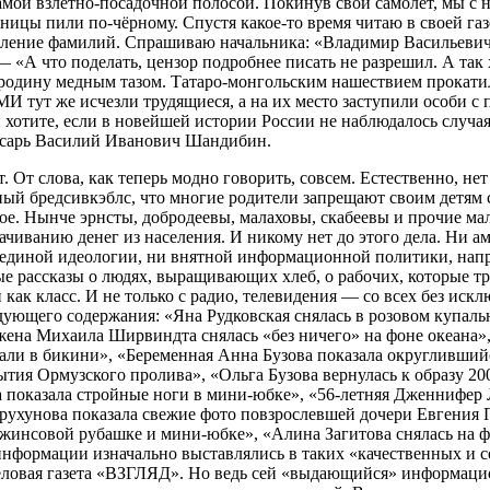
самой взлётно-посадочной полосой. Покинув свой самолёт, мы с 
ицы пили по-чёрному. Спустя какое-то время читаю в своей газ
исление фамилий. Спрашиваю начальника: «Владимир Васильеви
— «А что поделать, цензор подробнее писать не разрешил. А так
дину медным тазом. Татаро-монгольским нашествием прокатилис
МИ тут же исчезли трудящиеся, а на их место заступили особи 
 хотите, если в новейшей истории России не наблюдалось случа
лесарь Василий Иванович Шандибин.
. От слова, как теперь модно говорить, совсем. Естественно, нет
вный бредсивкэблс, что многие родители запрещают своим детям
тлое. Нынче эрнсты, добродеевы, малаховы, скабеевы и прочие 
чиванию денег из населения. И никому нет до этого дела. Ни а
и единой идеологии, ни внятной информационной политики, на
е рассказы о людях, выращивающих хлеб, о рабочих, которые тр
ак класс. И не только с радио, телевидения — со всех без иск
щего содержания: «Яна Рудковская снялась в розовом купальн
я жена Михаила Ширвиндта снялась «без ничего» на фоне океана»
ли в бикини», «Беременная Анна Бузова показала округлившийся
ытия Ормузского пролива», «Ольга Бузова вернулась к образу 20
а показала стройные ноги в мини-юбке», «56-летняя Дженнифер 
Брухунова показала свежие фото повзрослевшей дочери Евгения П
джинсовой рубашке и мини-юбке», «Алина Загитова снялась на фо
формации изначально выставлялись в таких «качественных и со
 деловая газета «ВЗГЛЯД». Но ведь сей «выдающийся» информац