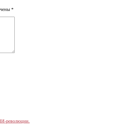
ечены
*
 ИИ-революции.