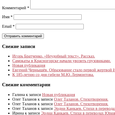
Комментарий
*
Имя
*
Email
*
Свежие записи
Игорь Братченко. «Неудобный текст». Рассказ.
Самокаты в Красногорске начали увозить грузовиками.
Новая публикация
Евгений Чернышёв. Образование стало первой жертвой
К 185‑летию со дня гибели М.Ю. Лермонтова.
Свежие комментарии
Галина
к записи
Новая публикация
Олег Таланов
к записи
Олег Таланов. Стихотворения.
Олег Таланов
к записи
Олег Таланов. Стихотворения.
Олег Таланов
к записи
Эрдни Канкаев. Стихи в перевод
Ирина
к записи
Эрдни Канкаев. Стихи в переводах Юрия