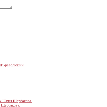
 ИИ-революции.
ах Юрия Щербакова.
 Щербакова.