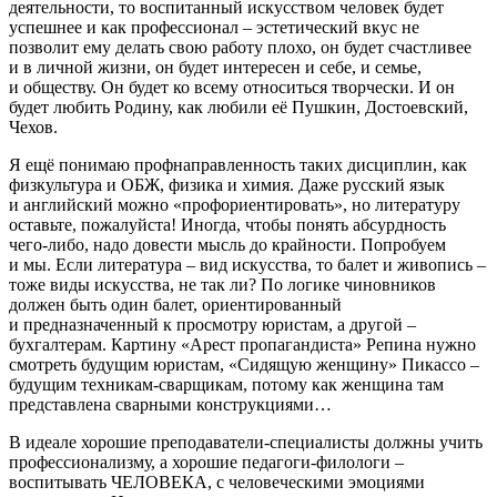
деятельности, то воспитанный искусством человек будет
успешнее и как профессионал – эстетический вкус не
позволит ему делать свою работу плохо, он будет счастливее
и в личной жизни, он будет интересен и себе, и семье,
и обществу. Он будет ко всему относиться творчески. И он
будет любить Родину, как любили её Пушкин, Достоевский,
Чехов.
Я ещё понимаю профнаправленность таких дисциплин, как
физкультура и ОБЖ, физика и химия. Даже русский язык
и английский можно «профориентировать», но литературу
оставьте, пожалуйста! Иногда, чтобы понять абсурдность
чего-либо, надо довести мысль до крайности. Попробуем
и мы. Если литература – вид искусства, то балет и живопись –
тоже виды искусства, не так ли? По логике чиновников
должен быть один балет, ориентированный
и предназначенный к просмотру юристам, а другой –
бухгалтерам. Картину «Арест пропагандиста» Репина нужно
смотреть будущим юристам, «Сидящую женщину» Пикассо –
будущим техникам-сварщикам, потому как женщина там
представлена сварными конструкциями…
В идеале хорошие преподаватели-специалисты должны учить
профессионализму, а хорошие педагоги-филологи –
воспитывать ЧЕЛОВЕКА, с человеческими эмоциями