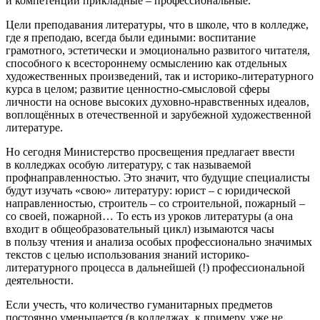
и компетенции прикладные – профессиональные.
Цели преподавания литературы, что в школе, что в колледже,
где я преподаю, всегда были едиными: воспитание
грамотного, эстетически и эмоционально развитого читателя,
способного к всестороннему осмыслению как отдельных
художественных произведений, так и историко-литературного
курса в целом; развитие ценностно-смысловой сферы
личности на основе высоких духовно-нравственных идеалов,
воплощённых в отечественной и зарубежной художественной
литературе.
Но сегодня Министерство просвещения предлагает ввести
в колледжах особую литературу, с так называемой
профнаправленностью. Это значит, что будущие специалисты
будут изучать «свою» литературу: юрист – с юридической
направленностью, строитель – со строительной, пожарный –
со своей, пожарной… То есть из уроков литературы (а она
входит в общеобразовательный цикл) изымаются часы
в пользу чтения и анализа особых профессионально значимых
текстов с целью использования знаний историко-
литературного процесса в дальнейшей (!) профессиональной
деятельности.
Если учесть, что количество гуманитарных предметов
постоянно уменьшается (в колледжах, к примеру, уже не