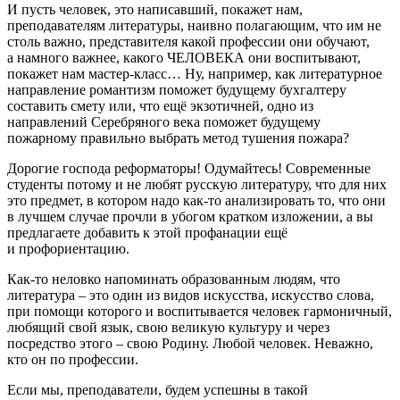
И пусть человек, это написавший, покажет нам,
преподавателям литературы, наивно полагающим, что им не
столь важно, представителя какой профессии они обучают,
а намного важнее, какого ЧЕЛОВЕКА они воспитывают,
покажет нам мастер-класс… Ну, например, как литературное
направление романтизм поможет будущему бухгалтеру
составить смету или, что ещё экзотичней, одно из
направлений Серебряного века поможет будущему
пожарному правильно выбрать метод тушения пожара?
Дорогие господа реформаторы! Одумайтесь! Современные
студенты потому и не любят русскую литературу, что для них
это предмет, в котором надо как-то анализировать то, что они
в лучшем случае прочли в убогом кратком изложении, а вы
предлагаете добавить к этой профанации ещё
и профориентацию.
Как-то неловко напоминать образованным людям, что
литература – это один из видов искусства, искусство слова,
при помощи которого и воспитывается человек гармоничный,
любящий свой язык, свою великую культуру и через
посредство этого – свою Родину. Любой человек. Неважно,
кто он по профессии.
Если мы, преподаватели, будем успешны в такой