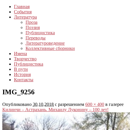
Главная
События
Литература
Проза
Поэзия
Публицистика
Переводы
Литературоведение
Коллективные сборники
Имена
Творчество
Публицистика
В пути
История
Контакты
IMG_9256
Опубликовано
30.10.2018
с разрешением
600 × 400
в галерее
Килинчи – Астрахань. Михаилу Луконину – 100 лет!