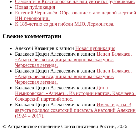
Самокаты в Красногорске начали увозить грузовиками.
Новая публикация
Евгений Чернышёв. Образование стало первой жертвой
ИИ-революции.
К 185‑летию со дня гибели М.Ю. Лермонтова.
Свежие комментарии
Алексей Казанцев
к записи
Новая публикация
Балакаев Цецен Алексеевич
к записи
Цецен Балакаев.
«Анара, белая всадница на вороном скакуне».
Черкесская легенда.
Балакаев Цецен Алексеевич
к записи
Цецен Балакаев.
«Анара, белая всадница на вороном скакуне».
Черкесская легенда.
Балакаев Цецен Алексеевич
к записи
Дина
Немировская. «Ачемез». Из истории нартов. Карачаево-
балкарский нартский эпос.
Балакаев Цецен Алексеевич
к записи
Имена и даты. 3
августа родился советский писатель Анатолий Алексин
(1924 – 2017).
© Астраханское отделение Союза писателей России, 2026