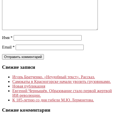
Имя
*
Email
*
Свежие записи
Игорь Братченко. «Неудобный текст». Рассказ.
Самокаты в Красногорске начали увозить грузовиками.
Новая публикация
Евгений Чернышёв. Образование стало первой жертвой
ИИ-революции.
К 185‑летию со дня гибели М.Ю. Лермонтова.
Свежие комментарии