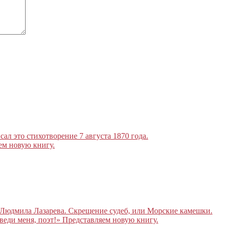
л это стихотворение 7 августа 1870 года.
ем новую книгу.
 Людмила Лазарева. Скрещение судеб, или Морские камешки.
веди меня, поэт!» Представляем новую книгу.