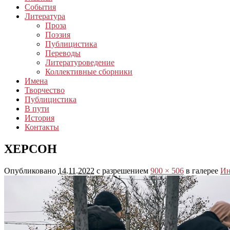
События
Литература
Проза
Поэзия
Публицистика
Переводы
Литературоведение
Коллективные сборники
Имена
Творчество
Публицистика
В пути
История
Контакты
ХЕРСОН
Опубликовано
14.11.2022
с разрешением
900 × 506
в галерее
Ин