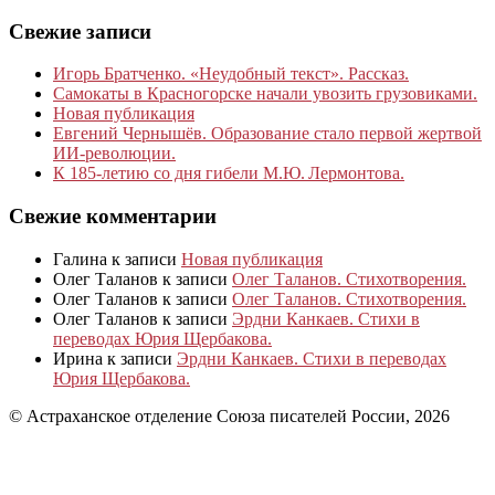
Свежие записи
Игорь Братченко. «Неудобный текст». Рассказ.
Самокаты в Красногорске начали увозить грузовиками.
Новая публикация
Евгений Чернышёв. Образование стало первой жертвой
ИИ-революции.
К 185‑летию со дня гибели М.Ю. Лермонтова.
Свежие комментарии
Галина
к записи
Новая публикация
Олег Таланов
к записи
Олег Таланов. Стихотворения.
Олег Таланов
к записи
Олег Таланов. Стихотворения.
Олег Таланов
к записи
Эрдни Канкаев. Стихи в
переводах Юрия Щербакова.
Ирина
к записи
Эрдни Канкаев. Стихи в переводах
Юрия Щербакова.
© Астраханское отделение Союза писателей России, 2026