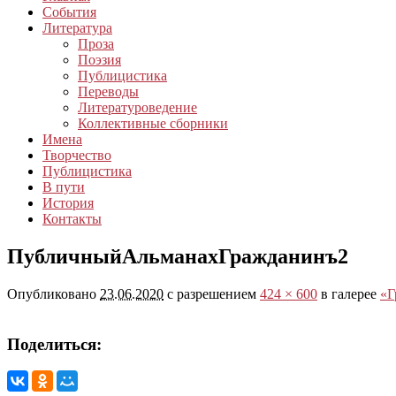
События
Литература
Проза
Поэзия
Публицистика
Переводы
Литературоведение
Коллективные сборники
Имена
Творчество
Публицистика
В пути
История
Контакты
ПубличныйАльманахГражданинъ2
Опубликовано
23.06.2020
с разрешением
424 × 600
в галерее
«Г
Поделиться: