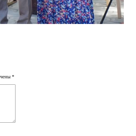
ечены
*