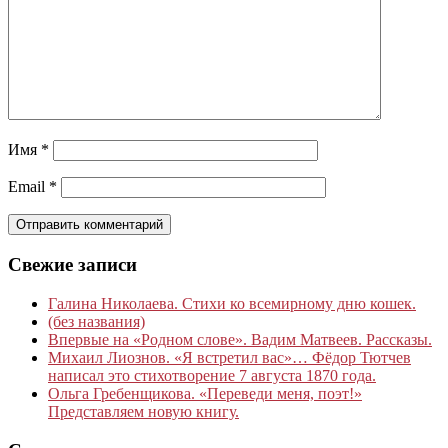
Имя
*
Email
*
Свежие записи
Галина Николаева. Стихи ко всемирному дню кошек.
(без названия)
Впервые на «Родном слове». Вадим Матвеев. Рассказы.
Михаил Лиознов. «Я встретил вас»… Фёдор Тютчев
написал это стихотворение 7 августа 1870 года.
Ольга Гребенщикова. «Переведи меня, поэт!»
Представляем новую книгу.