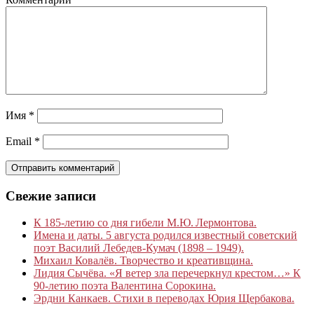
Имя
*
Email
*
Свежие записи
К 185‑летию со дня гибели М.Ю. Лермонтова.
Имена и даты. 5 августа родился известный советский
поэт Василий Лебедев-Кумач (1898 – 1949).
Михаил Ковалёв. Творчество и креативщина.
Лидия Сычёва. «Я ветер зла перечеркнул крестом…» К
90-летию поэта Валентина Сорокина.
Эрдни Канкаев. Стихи в переводах Юрия Щербакова.