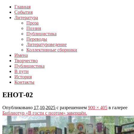
Главная
События
Литература
Проза
Поэзия
Публицистика
Переводы
Литературоведение
Коллективные сборники
Имена
Творчество
Публицистика
В пути
История
Контакты
ЕНОТ-02
Опубликовано
17.10.2025
с разрешением
900 × 405
в галерее
Библиотур «В гости с поэтом» завершён.