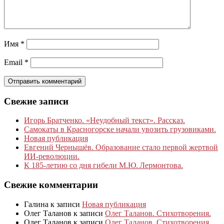
Имя
*
Email
*
Свежие записи
Игорь Братченко. «Неудобный текст». Рассказ.
Самокаты в Красногорске начали увозить грузовиками.
Новая публикация
Евгений Чернышёв. Образование стало первой жертвой
ИИ-революции.
К 185‑летию со дня гибели М.Ю. Лермонтова.
Свежие комментарии
Галина
к записи
Новая публикация
Олег Таланов
к записи
Олег Таланов. Стихотворения.
Олег Таланов
к записи
Олег Таланов. Стихотворения.