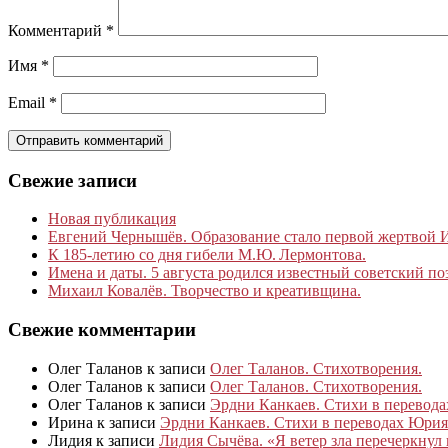
Комментарий
*
Имя
*
Email
*
Свежие записи
Новая публикация
Евгений Чернышёв. Образование стало первой жертвой
К 185‑летию со дня гибели М.Ю. Лермонтова.
Имена и даты. 5 августа родился известный советский по
Михаил Ковалёв. Творчество и креативщина.
Свежие комментарии
Олег Таланов
к записи
Олег Таланов. Стихотворения.
Олег Таланов
к записи
Олег Таланов. Стихотворения.
Олег Таланов
к записи
Эрдни Канкаев. Стихи в перевод
Ирина
к записи
Эрдни Канкаев. Стихи в переводах Юрия
Лидия
к записи
Лидия Сычёва. «Я ветер зла перечеркнул