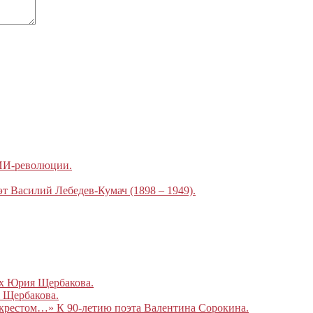
 ИИ-революции.
эт Василий Лебедев-Кумач (1898 – 1949).
ах Юрия Щербакова.
 Щербакова.
 крестом…» К 90-летию поэта Валентина Сорокина.