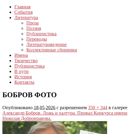
Главная
События
Литература
Проза
Поэзия
Публицистика
Переводы
Литературоведение
Коллективные сборники
Имена
Творчество
Публицистика
В пути
История
Контакты
БОБРОВ ФОТО
Опубликовано
18.05.2026
с разрешением
350 × 344
в галерее
Александр Бобров. Ложь и халтура. Провал Конкурса имени
Николая Добронравова.