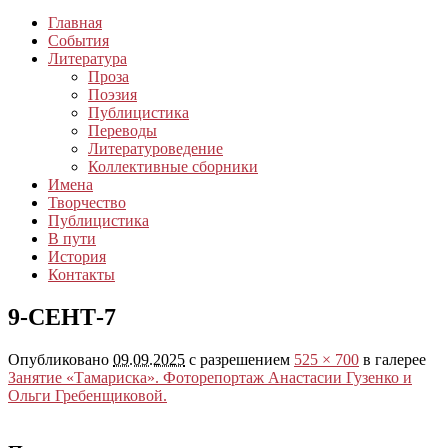
Главная
События
Литература
Проза
Поэзия
Публицистика
Переводы
Литературоведение
Коллективные сборники
Имена
Творчество
Публицистика
В пути
История
Контакты
9-СЕНТ-7
Опубликовано
09.09.2025
с разрешением
525 × 700
в галерее
Занятие «Тамариска». Фоторепортаж Анастасии Гузенко и
Ольги Гребенщиковой.