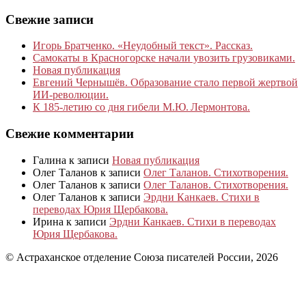
Свежие записи
Игорь Братченко. «Неудобный текст». Рассказ.
Самокаты в Красногорске начали увозить грузовиками.
Новая публикация
Евгений Чернышёв. Образование стало первой жертвой
ИИ-революции.
К 185‑летию со дня гибели М.Ю. Лермонтова.
Свежие комментарии
Галина
к записи
Новая публикация
Олег Таланов
к записи
Олег Таланов. Стихотворения.
Олег Таланов
к записи
Олег Таланов. Стихотворения.
Олег Таланов
к записи
Эрдни Канкаев. Стихи в
переводах Юрия Щербакова.
Ирина
к записи
Эрдни Канкаев. Стихи в переводах
Юрия Щербакова.
© Астраханское отделение Союза писателей России, 2026