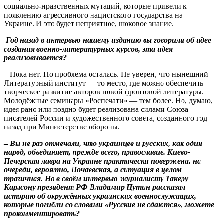
социально-нравственных мутаций, которые привели к
появлению агрессивного нацистского государства на
Украине. И это будет неприятное, шоковое знание.
Год назад в интервью нашему изданию вы говорили об идее
создания военно-литературных курсов, эта идея
реализовывается?
– Пока нет. Но проблема осталась. Не уверен, что нынешний
Литературный институт — то место, где можно обеспечить
творческое развитие авторов новой фронтовой литературы.
Молодёжные семинары «Роспечати» — тем более. Но, думаю,
идея рано или поздно будет реализована силами Союза
писателей России и художественного совета, созданного год
назад при Министерстве обороны.
–
Вы не раз отмечали, что украинцев и русских, как один
народ, объединяет, прежде всего, православие. Киево-
Печерская лавра на Украине практически повержена, на
очереди, вероятно, Почаевская, а ситуация в целом
трагичная. Но в сво
ё
м интервью журналисту Такеру
Карлсону президент РФ Владимир Путин рассказал
историю об окруж
ё
нных украинских военнослужащих,
которые погибли со словами «Русские не сдаются», можете
прокомментировать?