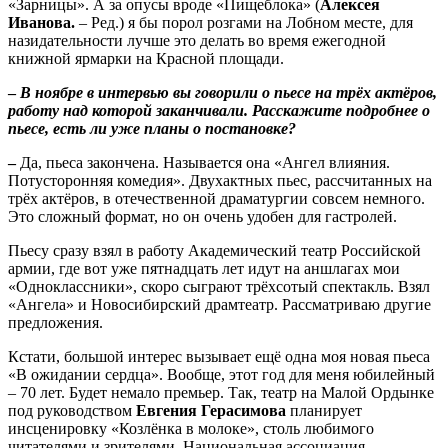
«Зарницы». А за опусы вроде «Пищеблока» (
Алексея
Иванова.
– Ред.) я бы порол розгами на Лобном месте, для
назидательности лучше это делать во время ежегодной
книжной ярмарки на Красной площади.
–
В ноябре в интервью вы говорили о пьесе на тр
ё
х акт
ё
ров,
работу над которой заканчивали. Расскажите подробнее о
пьесе, есть ли уже планы о постановке?
–
Да, пьеса закончена. Называется она «Ангел влияния.
Потусторонняя комедия». Двухактных пьес, рассчитанных на
трёх актёров, в отечественной драматургии совсем немного.
Это сложный формат, но он очень удобен для гастролей.
Пьесу сразу взял в работу Академический театр Российской
армии, где вот уже пятнадцать лет идут на аншлагах мои
«Одноклассники», скоро сыграют трёхсотый спектакль. Взял
«Ангела» и Новосибирский драмтеатр. Рассматриваю другие
предложения.
Кстати, большой интерес вызывает ещё одна моя новая пьеса
«В ожидании сердца». Вообще, этот год для меня юбилейный
– 70 лет. Будет немало премьер. Так, театр на Малой Ордынке
под руководством
Евгения Герасимова
планирует
инсценировку «Козлёнка в молоке», столь любимого
читателями и зрителями. Национальная ассоциация