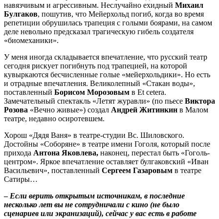
навязчивым и агрессивным. Неслучайно ехидный
Михаил
Булгаков
, пошутив, что Мейерхольд погиб, когда во время
репетиции обрушилась трапеция с голыми боярами, на самом
деле невольно предсказал трагическую гибель создателя
«биомеханики».
У меня иногда складывается впечатление, что русский театр
сегодня рискует погибнуть под трапецией, на которой
кувыркаются бесчисленные голые «мейерхольдики». Но есть
и отрадные впечатления. Великолепный «Стакан воды»,
поставленный
Борисом Морозовым
в Et cetera.
Замечательный спектакль «Летят журавли» (по пьесе
Виктора
Розова
«Вечно живые») создал
Андрей Житинкин
в Малом
театре, недавно осиротевшем.
Хорош «Дядя Ваня» в театре-студии Вс. Шиловского.
Достойны «Соборяне» в театре имени Гоголя, который после
прихода
Антона Яковлева,
наконец, перестал быть «Гоголь-
центром». Яркое впечатление оставляет булгаковский «Иван
Васильевич», поставленный
Сергеем Газаровым
в театре
Сатиры…
–
Если верить открытым источникам, в последние
несколько лет вы не сотрудничали с кино (не было
сценариев или экранизаций), сейчас у вас есть в работе