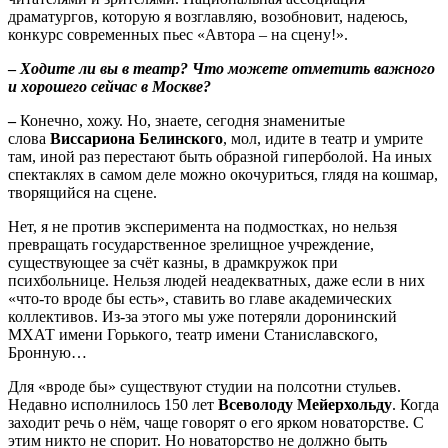
драматургов, которую я возглавляю, возобновит, надеюсь,
конкурс современных пьес «Автора – на сцену!».
–
Ходите ли вы в театр? Что можете отметить важного
и хорошего сейчас в Москве?
–
Конечно, хожу. Но, знаете, сегодня знаменитые
слова
Виссариона Белинского
, мол, идите в театр и умрите
там, иной раз перестают быть образной гиперболой. На иных
спектаклях в самом деле можно окочуриться, глядя на кошмар,
творящийся на сцене.
Нет, я не против эксперимента на подмостках, но нельзя
превращать государственное зрелищное учреждение,
существующее за счёт казны, в драмкружок при
психбольнице. Нельзя людей неадекватных, даже если в них
«что-то вроде бы есть», ставить во главе академических
коллективов. Из-за этого мы уже потеряли доронинский
МХАТ имени Горького, театр имени Станиславского,
Бронную…
Для «вроде бы» существуют студии на полсотни стульев.
Недавно исполнилось 150 лет
Всеволоду Мейерхольду
. Когда
заходит речь о нём, чаще говорят о его ярком новаторстве. С
этим никто не спорит. Но новаторство не должно быть