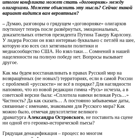
итогом конфликта может стать «договорняк» между
олигархами. Можете объяснить эту мысль? Сейчас такой
вариант видится вам вероятным?
–
Думаю, разговоры о грядущем «договорняке» олигархов
поутихнут теперь после развёрнутых, эмоциональных,
доказательных ответов президента Путина Такеру Карлсону.
У лидера России он взял интервью буквально с петлёй на шее,
которую изо всех сил затягивали политики и
медиасообщество США. Но взял-таки… Сомнений в нашей
нацеленности на полную победу нет. Вопросы вызывает
другое.
Как мы будем восстанавливать в правах Русский мир на
возвращённых (не новых!) территориях, если в самой России
с проблемой «русскости» не всё в порядке? Для наглядности
напомню, что из новой редакции гимна «Русь» исчезла, а в
советской версии была: «Сплотила навеки великая Русь…»
Частность? Да как сказать… А постоянно забываемые даты,
связанные с именами, знаковыми для Русского мира? Как
можно было, отмечая двухсотлетие великого
драматурга
Александра Островского
, не поставить на сцене
ни одной его героико-исторической пьесы?
Грядущая денацификация – процесс во многом