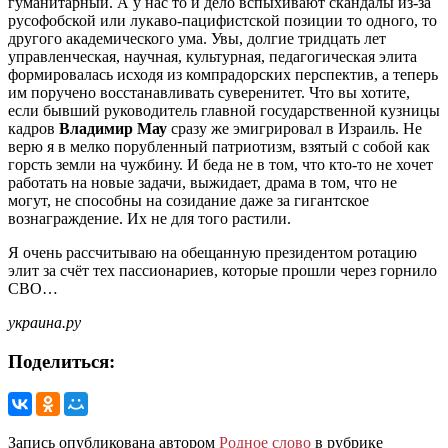
гуманитарный. А у нас то и дело вспыхивают скандалы из-за
русофобской или лукаво-пацифистской позиции то одного, то
другого академического ума. Увы, долгие тридцать лет
управленческая, научная, культурная, педагогическая элита
формировалась исходя из компрадорских перспектив, а теперь
им поручено восстанавливать суверенитет. Что вы хотите,
если бывший руководитель главной государственной кузницы
кадров
Владимир Мау
сразу же эмигрировал в Израиль. Не
верю я в мелко порубленный патриотизм, взятый с собой как
горсть земли на чужбину. И беда не в том, что кто-то не хочет
работать на новые задачи, выжидает, драма в том, что не
могут, не способны на созидание даже за гигантское
вознаграждение. Их не для того растили.
Я очень рассчитываю на обещанную президентом ротацию
элит за счёт тех пассионариев, которые прошли через горнило
СВО…
украина.ру
Поделиться:
Запись опубликована автором
Родное слово
в рубрике