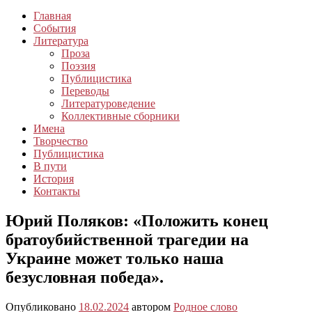
Главная
События
Литература
Проза
Поэзия
Публицистика
Переводы
Литературоведение
Коллективные сборники
Имена
Творчество
Публицистика
В пути
История
Контакты
Юрий Поляков: «Положить конец
братоубийственной трагедии на
Украине может только наша
безусловная победа».
Опубликовано
18.02.2024
автором
Родное слово