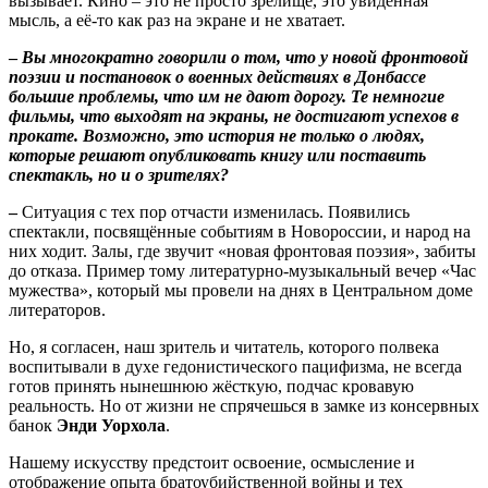
вызывает. Кино – это не просто зрелище, это увиденная
мысль, а её-то как раз на экране и не хватает.
–
Вы многократно говорили о том, что у новой фронтовой
поэзии и постановок о военных действиях в Донбассе
большие проблемы, что им не дают дорогу. Те немногие
фильмы, что выходят на экраны, не достигают успехов в
прокате. Возможно, это история не только о людях,
которые решают опубликовать книгу или поставить
спектакль, но и о зрителях?
–
Ситуация с тех пор отчасти изменилась. Появились
спектакли, посвящённые событиям в Новороссии, и народ на
них ходит. Залы, где звучит «новая фронтовая поэзия», забиты
до отказа. Пример тому литературно-музыкальный вечер «Час
мужества», который мы провели на днях в Центральном доме
литераторов.
Но, я согласен, наш зритель и читатель, которого полвека
воспитывали в духе гедонистического пацифизма, не всегда
готов принять нынешнюю жёсткую, подчас кровавую
реальность. Но от жизни не спрячешься в замке из консервных
банок
Энди Уорхола
.
Нашему искусству предстоит освоение, осмысление и
отображение опыта братоубийственной войны и тех