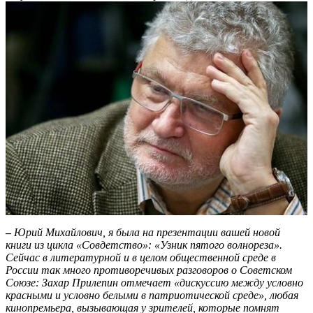
–
Юрий Михайлович, я была на презентации вашей новой
книги из цикла «Совдетство»: «Узник пятого волнореза».
Сейчас в литературной и в целом общественной среде в
России так много противоречивых разговоров о Советском
Союзе: Захар Прилепин отмечает «дискуссию между условно
красными и условно белыми в патриотической среде», любая
кинопремьера, вызывающая у зрителей, которые помнят