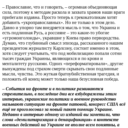
– Православие, что и говорить, – огромная объединяющая
сила, поэтому к методам раскола и захвата храмов наши враги
прибегали издавна. Просто теперь к грекокатоликам хотят
добавить «укроправославных». Но не только в этом дело.
Давно и упорно там внедряется мысль о том, что Украина и
есть подлинная Русь, а россияне – это какие-то убогие
«угромонголоиды», укравшие у Киева право первородства.
Думаю, что глубинный смысл эпизода, рассказанного нашим
президентом журналисту Карлсону, состоит именно в этом,
хотя следует учитывать, что под мобилизацию попали сотни
тысяч граждан Украины, являющихся и по крови и
менталитету русскими. Одних «переформатировали», другие
вынуждены под страхом смерти скрывать свои подлинные
мысли, чувства. Это жуткая братоубийственная трагедия, и
положить ей конец может только наша безусловная победа.
–
События на фронте и в политике развиваются
стремительно, в последние дни все взбудоражены этим
интервью, украинские политики и военное руководство
называют ситуацию на фронте патовой, конгресс США вс
ё
ещ
ё
не проголосовал за новый пакет помощи Украине.
Недавно в интервью одному из изданий вы заметили, что
слова «демилитаризация и денацификация» в контексте
военных действий на Украине не вполне всем понятны, а