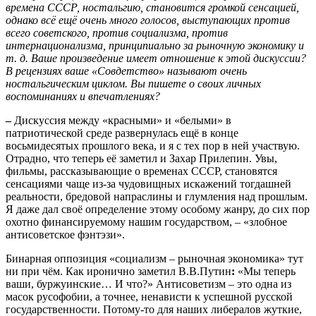
времена СССР, ностальгию, становится громкой сенсацией,
однако всё ещё очень много голосов, выступающих против
всего советского, против социализма, против
интернационализма, принципиально за рыночную экономику и
т. д. Ваше произведение имеет отношение к этой дискуссии?
В рецензиях ваше «Совдетство» называют очень
ностальгическим циклом. Вы пишете о своих личных
воспоминаниях и впечатлениях?
–
Дискуссия между «красными» и «белыми» в
патриотической среде развернулась ещё в конце
восьмидесятых прошлого века, и я с тех пор в ней участвую.
Отрадно, что теперь её заметил и Захар Прилепин. Увы,
фильмы, рассказывающие о временах СССР, становятся
сенсациями чаще из-за чудовищных искажений тогдашней
реальности, бредовой напраслины и глумления над прошлым.
Я даже дал своё определение этому особому жанру, до сих пор
охотно финансируемому нашим государством, – «злобное
антисоветское фэнтэзи».
Бинарная оппозиция «социализм – рыночная экономика» тут
ни при чём. Как иронично заметил В.В.Путин
:
«Мы теперь
ваши, буржуинские… И что?» Антисоветизм – это одна из
масок русофобии, а точнее, ненависти к успешной русской
государственности. Потому-то для наших либералов жуткие,