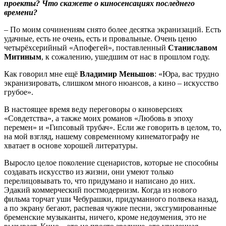
проекты? Что скажете о киносенсациях последнего
времени?
– По моим сочинениям снято более десятка экранизаций. Есть
удачные, есть не очень, есть и провальные. Очень ценю
четырёхсерийный «Апофегей», поставленный
Станиславом
Митиным
, к сожалению, ушедшим от нас в прошлом году.
Как говорил мне ещё
Владимир Меньшов
: «Юра, вас трудно
экранизировать, слишком много нюансов, а кино – искусство
грубое».
В настоящее время веду переговоры о киноверсиях
«Совдетства», а также моих романов «Любовь в эпоху
перемен» и «Гипсовый трубач». Если же говорить в целом, то,
на мой взгляд, нашему современному кинематографу не
хватает в основе хорошей литературы.
Выросло целое поколение сценаристов, которые не способны
создавать искусство из жизни, они умеют только
перелицовывать то, что придумано и написано до них.
Эдакий коммерческий постмодернизм. Когда из нового
фильма торчат уши Чебурашки, придуманного полвека назад,
а по экрану бегают, распевая чужие песни, эксгумированные
бременские музыканты, ничего, кроме недоумения, это не