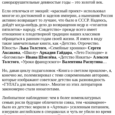
саморазрушительные девяностые годы – это золотой век.
Если отвлечься от эмоций: «красный проект» использовал
многое из достижений и заделов империи, а нынешняя Россия
активно возвращает то лучшее, что было в СССР. Надеюсь,
дойдёт когда-нибудь дело до возвращения недр и «гигантов
пятилеток» народу. «Совдетство» прежде всего имеет
отношение к плодотворной традиции наших классиков
обращаться к ранним годам своей жизни. Я имею в виду
такие замечательные книги, как «Детство. Отрочество.
Юность»
Льва Толстого
, «Семейные хроники»
Сергея
Аксакова
, «Школу»
Аркадия Гайдара
, «Лето Господне» и
«Богомолье»
Ивана Шмел
ё
ва
, «Детство Никиты»
Алексея
Толстого
, «Уроки французского»
Валентина Распутина
…
Но, давая циклу подзаголовок «Книга о светлом прошлом», я,
конечно же, полемизировал с теми современными авторами,
которые изображают советское детство как разновидность
«ГУЛАГа для малолетних». Многие из этих литераторов
закономерно стали иноагентами.
Любопытное наблюдение: чем в более номенклатурных
семьях росли будущие обличители совка, тем «кошмарнее»
было их детство: морили в «Артеках» усиленным питанием,
изнуряли английским в спецшколах и чуть не убили во время