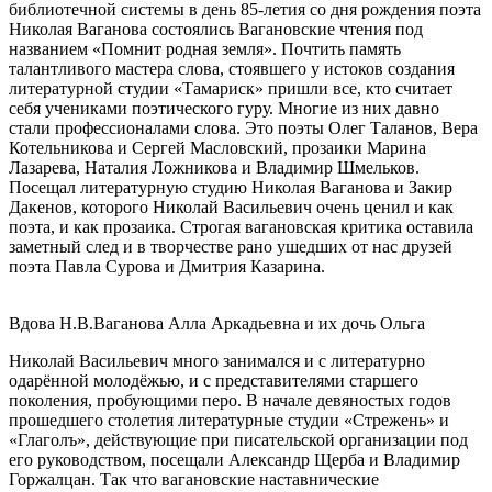
библиотечной системы в день 85-летия со дня рождения поэта
Николая Ваганова состоялись Вагановские чтения под
названием «Помнит родная земля». Почтить память
талантливого мастера слова, стоявшего у истоков создания
литературной студии «Тамариск» пришли все, кто считает
себя учениками поэтического гуру. Многие из них давно
стали профессионалами слова. Это поэты Олег Таланов, Вера
Котельникова и Сергей Масловский, прозаики Марина
Лазарева, Наталия Ложникова и Владимир Шмельков.
Посещал литературную студию Николая Ваганова и Закир
Дакенов, которого Николай Васильевич очень ценил и как
поэта, и как прозаика. Строгая вагановская критика оставила
заметный след и в творчестве рано ушедших от нас друзей
поэта Павла Сурова и Дмитрия Казарина.
Вдова Н.В.Ваганова Алла Аркадьевна и их дочь Ольга
Николай Васильевич много занимался и с литературно
одарённой молодёжью, и с представителями старшего
поколения, пробующими перо. В начале девяностых годов
прошедшего столетия литературные студии «Стрежень» и
«Глаголъ», действующие при писательской организации под
его руководством, посещали Александр Щерба и Владимир
Горжалцан. Так что вагановские наставнические