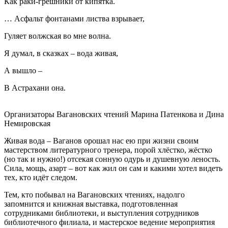
Как раки-грешники от кипятка.
… Асфальт фонтанами листва взрывает,
Гуляет волжская во мне волна.
Я думал, в сказках – вода живая,
А вышло –
В Астрахани она.
Организаторы Вагановских чтений Марина Патенкова и Дина
Немировская
Живая вода – Ваганов орошал нас ею при жизни своим
мастерством литературного тренера, порой хлёстко, жёстко
(но так и нужно!) отсекая сонную одурь и душевную леность.
Сила, мощь, азарт – вот как жил он сам и какими хотел видеть
тех, кто идёт следом.
Тем, кто побывал на Вагановских чтениях, надолго
запомнится и книжная выставка, подготовленная
сотрудниками библиотеки, и выступления сотрудников
библиотечного филиала, и мастерское ведение мероприятия