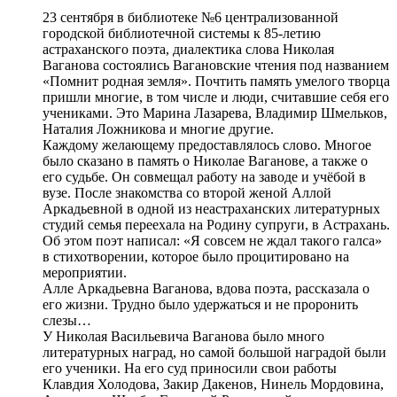
23 сентября в библиотеке №6 централизованной
городской библиотечной системы к 85-летию
астраханского поэта, диалектика слова Николая
Ваганова состоялись Вагановские чтения под названием
«Помнит родная земля». Почтить память умелого творца
пришли многие, в том числе и люди, считавшие себя его
учениками. Это Марина Лазарева, Владимир Шмельков,
Наталия Ложникова и многие другие.
Каждому желающему предоставлялось слово. Многое
было сказано в память о Николае Ваганове, а также о
его судьбе. Он совмещал работу на заводе и учёбой в
вузе. После знакомства со второй женой Аллой
Аркадьевной в одной из неастраханских литературных
студий семья переехала на Родину супруги, в Астрахань.
Об этом поэт написал: «Я совсем не ждал такого галса»
в стихотворении, которое было процитировано на
мероприятии.
Алле Аркадьевна Ваганова, вдова поэта, рассказала о
его жизни. Трудно было удержаться и не проронить
слезы…
У Николая Васильевича Ваганова было много
литературных наград, но самой большой наградой были
его ученики. На его суд приносили свои работы
Клавдия Холодова, Закир Дакенов, Нинель Мордовина,