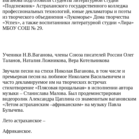
Ваганова подготовили студенты литературной студии
«Подснежник» Астраханского государственного колледжа
профессиональных технологий, юные декламаторы и поэты
из творческого объединения «Лукоморье» Дома творчества
«Успех», а также воспитанники литературной студии «Лира»
МБОУ СОШ № 29.
Ученики Н.В.Ваганова, члены Союза писателей России Олег
Таланов, Наталия Ложникова, Вера Котельникова
Звучали песни на стихи Николая Ваганова, в том числе и
премьерная песня на любимое Николаем Васильевичем и
часто декламируемое им на творческих встречах
стихотворение «Плясовая прощальная» в исполнении автора
музыки – Станислава Малова. Был продемонстрирован
видеоролик Александра Цаплина со знаменитым вагановским
«Летом астраханским –африканским» на музыку Павла
Булычева.
Лето астраханское –
Африканское.