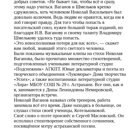
добрых советов. «Не бывает так, чтобы всё и сразу,
этому надо учиться. Ваганов и Шмельков крепко
сдружились, хоть человеком Николай Васильевич был
довольно колючим. Ведь людям не нравится, когда им в
лоб говорят правду. Для того чтобы попасть в
писательский союз, нужен большой тираж изданий, но
благодаря Н.В. Ваганову и своему таланту Владимиру
Шмелькову удалось туда попасть.
«Это невосполнимая потеря для нас всех», — скажет
вам любой, знавший этого светлого человека.
Были показаны музыкальные клипы на стихи Николая
Ваганова, было прочитано множество стихотворений,
подготовленных учениками литературной студии
«Подснежник» АГКПТ. Юные декламаторы и поэты из
творческого объединения «Лукоморье» Дома творчества
«Успех», а также воспитанники литературной студии
«Лира» МБОУ СОШ № 29 г. Астрахани. Все они, как и
я, занимаются у Дины Леонидовны Немировской,
организатора встречи.
Николай Ваганов называл себя тренером, работа
занимала всё его время. Даже находясь в больнице, он
слушал стихи своей ученицы, Котельниковой.
Своё слово о поэте произнёс и Сергей Масловский. Он
исполнил стихотворение собственного сочинения,
посвящённое мэтру астраханской поэзии.