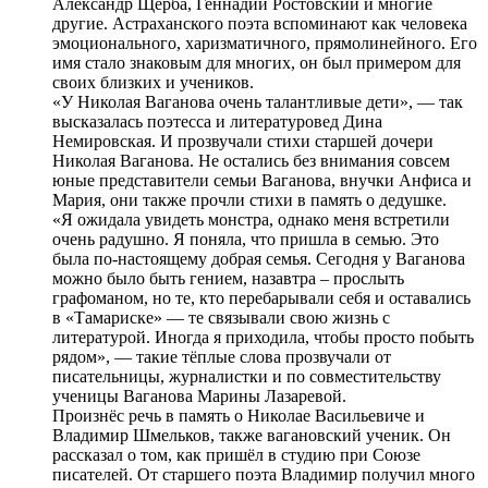
Александр Щерба, Геннадий Ростовский и многие
другие. Астраханского поэта вспоминают как человека
эмоционального, харизматичного, прямолинейного. Его
имя стало знаковым для многих, он был примером для
своих близких и учеников.
«У Николая Ваганова очень талантливые дети», — так
высказалась поэтесса и литературовед Дина
Немировская. И прозвучали стихи старшей дочери
Николая Ваганова. Не остались без внимания совсем
юные представители семьи Ваганова, внучки Анфиса и
Мария, они также прочли стихи в память о дедушке.
«Я ожидала увидеть монстра, однако меня встретили
очень радушно. Я поняла, что пришла в семью. Это
была по-настоящему добрая семья. Сегодня у Ваганова
можно было быть гением, назавтра – прослыть
графоманом, но те, кто перебарывали себя и оставались
в «Тамариске» — те связывали свою жизнь с
литературой. Иногда я приходила, чтобы просто побыть
рядом», — такие тёплые слова прозвучали от
писательницы, журналистки и по совместительству
ученицы Ваганова Марины Лазаревой.
Произнёс речь в память о Николае Васильевиче и
Владимир Шмельков, также вагановский ученик. Он
рассказал о том, как пришёл в студию при Союзе
писателей. От старшего поэта Владимир получил много