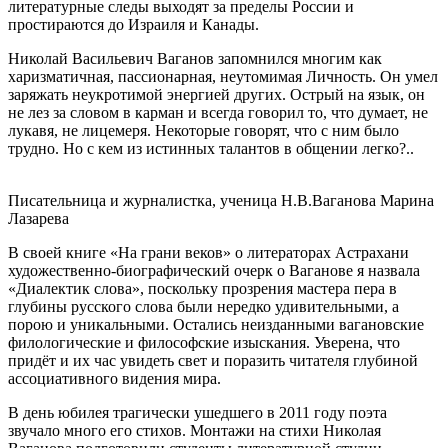
литературные следы выходят за пределы России и
простираются до Израиля и Канады.
Николай Васильевич Ваганов запомнился многим как
харизматичная, пассионарная, неутомимая Личность. Он умел
заряжать неукротимой энергией других. Острый на язык, он
не лез за словом в карман и всегда говорил то, что думает, не
лукавя, не лицемеря. Некоторые говорят, что с ним было
трудно. Но с кем из истинных талантов в общении легко?..
Писательница и журналистка, ученица Н.В.Ваганова Марина
Лазарева
В своей книге «На грани веков» о литераторах Астрахани
художественно-биографический очерк о Ваганове я назвала
«Диалектик слова», поскольку прозрения мастера пера в
глубины русского слова были нередко удивительными, а
порою и уникальными. Остались неизданными вагановские
филологические и философские изыскания. Уверена, что
придёт и их час увидеть свет и поразить читателя глубиной
ассоциативного видения мира.
В день юбилея трагически ушедшего в 2011 году поэта
звучало много его стихов. Монтажи на стихи Николая