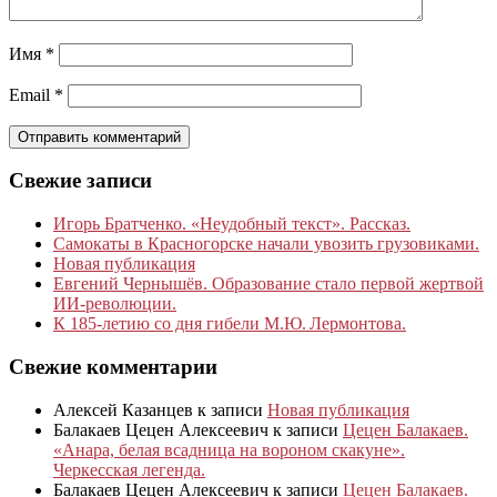
Имя
*
Email
*
Свежие записи
Игорь Братченко. «Неудобный текст». Рассказ.
Самокаты в Красногорске начали увозить грузовиками.
Новая публикация
Евгений Чернышёв. Образование стало первой жертвой
ИИ-революции.
К 185‑летию со дня гибели М.Ю. Лермонтова.
Свежие комментарии
Алексей Казанцев
к записи
Новая публикация
Балакаев Цецен Алексеевич
к записи
Цецен Балакаев.
«Анара, белая всадница на вороном скакуне».
Черкесская легенда.
Балакаев Цецен Алексеевич
к записи
Цецен Балакаев.