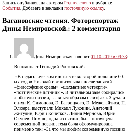
Запись опубликована автором
Родное слово
в рубрике
События
. Добавьте в закладки
постоянную ссылку
.
Вагановские чтения. Фоторепортаж
Дины Немировской.
: 2 комментария
Дина Немировская
говорит
01.10.2019 в 09:33
:
Вспоминает Геннадий Ростовский:
«В педагогическом институте во второй половине 60-
ых годов Николай организовывал после занятий
«философские среды», «шахматные четверги»,
«поэтические пятницы». В читальном зале собирались
любители поэзии, главным образом с литфака. Звучали
стихи К. Симонова, Э. Багрицкого, Э. Межелайтиса, П.
Элюара, выступали Михаил Луконин, Анатолий
Жигулин, Юрий Кочетков, Лилия Мернова, Юрий
Окунев. Помню, одна из пятниц была посвящена
современной поэзии, тема была сформулирована
примерно так: «За что мы любим современную поэзию