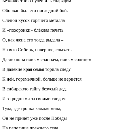
Безжалостною пулей иль снарядом
Оборван был его последний бой.
Слепой кусок горячего металла –
И «похоронки» блёклая печать.
О, как жена его тогда рыдала –
На всю Сибирь, наверное, слыхать…
Давно ль за новым счастьем, новым солнцем
В далёкие края семья торила след?
К ней, горемычной, больше не вернётся
В сибирскую тайгу безусый дед.
И за родными за своими следом
Туда, где тропка каждая мила,
Он не придёт уже после Победы
На пепелище прежнего села.