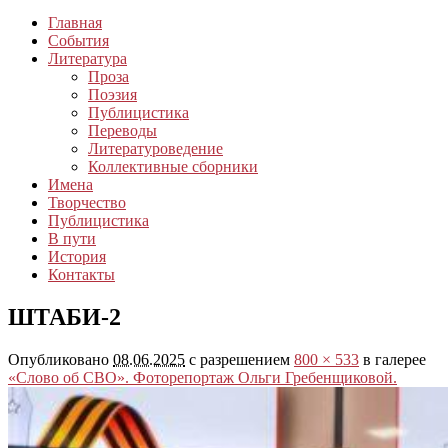
Главная
События
Литература
Проза
Поэзия
Публицистика
Переводы
Литературоведение
Коллективные сборники
Имена
Творчество
Публицистика
В пути
История
Контакты
ШТАБИ-2
Опубликовано
08.06.2025
с разрешением
800 × 533
в галерее
«Слово об СВО». Фоторепортаж Ольги Гребенщиковой.