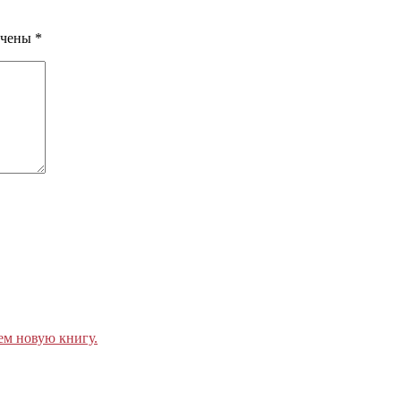
ечены
*
ем новую книгу.