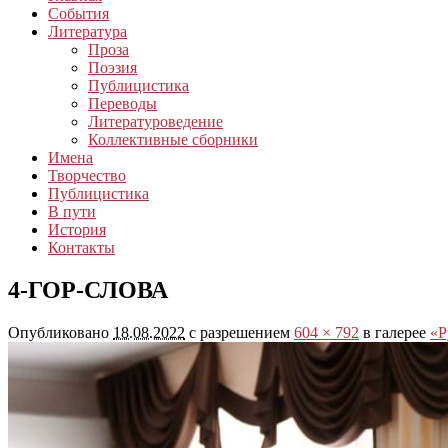
События
Литература
Проза
Поэзия
Публицистика
Переводы
Литературоведение
Коллективные сборники
Имена
Творчество
Публицистика
В пути
История
Контакты
4-ГОР-СЛОВА
Опубликовано
18.08.2022
с разрешением
604 × 792
в галерее
«Р