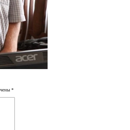
ечены
*