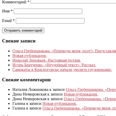
Комментарий
*
Имя
*
Email
*
Свежие записи
Ольга Гребенщикова. «Переведи меня, поэт!» Представля
Новая публикация.
Николай Зиновьев. Настоящая поэзия.
Игорь Братченко. «Неудобный текст». Рассказ.
Самокаты в Красногорске начали увозить грузовиками.
Свежие комментарии
Наталия Ложникова
к записи
Ольга Гребенщикова. «Пере
Дина Немировская
к записи
Новая публикация.
Дина Немировская
к записи
Ольга Гребенщикова. «Перев
Галина
к записи
Новая публикация.
Галина
к записи
Ольга Гребенщикова. «Переведи меня, п