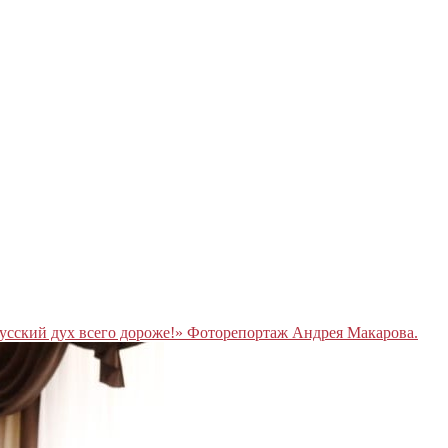
усский дух всего дороже!» Фоторепортаж Андрея Макарова.