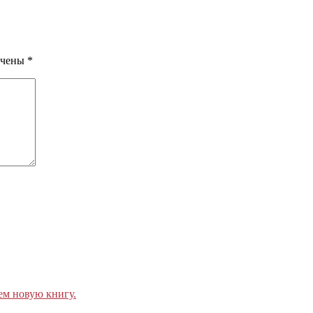
ечены
*
ем новую книгу.