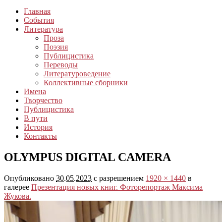
Главная
События
Литература
Проза
Поэзия
Публицистика
Переводы
Литературоведение
Коллективные сборники
Имена
Творчество
Публицистика
В пути
История
Контакты
OLYMPUS DIGITAL CAMERA
Опубликовано
30.05.2023
с разрешением
1920 × 1440
в
галерее
Презентация новых книг. Фоторепортаж Максима
Жукова.