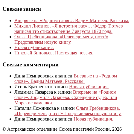
Свежие записи
Впервые на «Родном слове». Вадим Матвеев. Рассказы.
Михаил Лиознов. «Я встретил вас»… Фёдор Тютчев
написал это стихотворение 7 августа 1870 года.
Ольга Гребенщикова. «Переведи меня, поэт!»
Представляем новую книгу.
Новая публикация.
Николай Зиновьев. Настоящая поэзия.
Свежие комментарии
Дина Немировская
к записи
Впервые на «Родном
слове». Вадим Матвеев. Рассказы.
Игорь Братченко
к записи
Новая публикация.
Людмила Лазарева
к записи
Впервые на «Родном
слове». Людмила Лазарева. Скрещение судеб, или
Морские камешки.
Наталия Ложникова
к записи
Ольга Гребенщикова.
«Переведи меня, поэт!» Представляем новую книгу.
Дина Немировская
к записи
Новая публикация.
© Астраханское отделение Союза писателей России, 2026