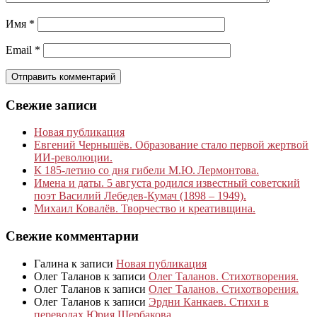
Имя
*
Email
*
Свежие записи
Новая публикация
Евгений Чернышёв. Образование стало первой жертвой
ИИ-революции.
К 185‑летию со дня гибели М.Ю. Лермонтова.
Имена и даты. 5 августа родился известный советский
поэт Василий Лебедев-Кумач (1898 – 1949).
Михаил Ковалёв. Творчество и креативщина.
Свежие комментарии
Галина
к записи
Новая публикация
Олег Таланов
к записи
Олег Таланов. Стихотворения.
Олег Таланов
к записи
Олег Таланов. Стихотворения.
Олег Таланов
к записи
Эрдни Канкаев. Стихи в
переводах Юрия Щербакова.