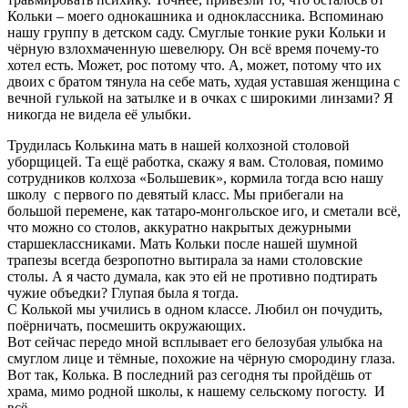
Кольки – моего однокашника и одноклассника. Вспоминаю
нашу группу в детском саду. Смуглые тонкие руки Кольки и
чёрную взлохмаченную шевелюру. Он всё время почему-то
хотел есть. Может, рос потому что. А, может, потому что их
двоих с братом тянула на себе мать, худая уставшая женщина с
вечной гулькой на затылке и в очках с широкими линзами? Я
никогда не видела её улыбки.
Трудилась Колькина мать в нашей колхозной столовой
уборщицей. Та ещё работка, скажу я вам. Столовая, помимо
сотрудников колхоза «Большевик», кормила тогда всю нашу
школу с первого по девятый класс. Мы прибегали на
большой перемене, как татаро-монгольское иго, и сметали всё,
что можно со столов, аккуратно накрытых дежурными
старшеклассниками. Мать Кольки после нашей шумной
трапезы всегда безропотно вытирала за нами столовские
столы. А я часто думала, как это ей не противно подтирать
чужие объедки? Глупая была я тогда.
С Колькой мы учились в одном классе. Любил он почудить,
поёрничать, посмешить окружающих.
Вот сейчас передо мной всплывает его белозубая улыбка на
смуглом лице и тёмные, похожие на чёрную смородину глаза.
Вот так, Колька. В последний раз сегодня ты пройдёшь от
храма, мимо родной школы, к нашему сельскому погосту. И
всё.