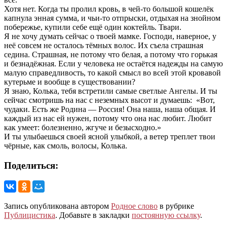
Хотя нет. Когда ты пролил кровь, в чей-то большой кошелёк
капнула энная сумма, и чьи-то отпрыски, отдыхая на знойном
побережье, купили себе ещё один коктейль. Твари.
Я не хочу думать сейчас о твоей мамке. Господи, наверное, у
неё совсем не осталось тёмных волос. Их съела страшная
седина. Страшная, не потому что белая, а потому что горькая
и безнадёжная. Если у человека не остаётся надежды на самую
малую справедливость, то какой смысл во всей этой кровавой
кутерьме и вообще в существовании?
Я знаю, Колька, тебя встретили самые светлые Ангелы. И ты
сейчас смотришь на нас с неземных высот и думаешь: «Вот,
чудаки. Есть же Родина — Россия! Она наша, наша общая. И
каждый из нас ей нужен, потому что она нас любит. Любит
как умеет: болезненно, жгуче и безысходно.»
И ты улыбаешься своей ясной улыбкой, а ветер треплет твои
чёрные, как смоль, волосы, Колька.
Поделиться:
Запись опубликована автором
Родное слово
в рубрике
Публицистика
. Добавьте в закладки
постоянную ссылку
.