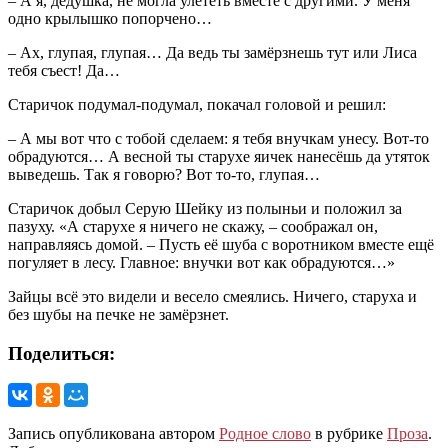
– А я, дедушка, не могла улететь вместе с другими. У меня
одно крылышко попорчено…
– Ах, глупая, глупая… Да ведь ты замёрзнешь тут или Лиса
тебя съест! Да…
Старичок подумал-подумал, покачал головой и решил:
– А мы вот что с тобой сделаем: я тебя внучкам унесу. Вот-то
обрадуются… А весной ты старухе яичек нанесёшь да утяток
выведешь. Так я говорю? Вот то-то, глупая…
Старичок добыл Серую Шейку из полыньи и положил за
пазуху. «А старухе я ничего не скажу, – соображал он,
направляясь домой. – Пусть её шуба с воротником вместе ещё
погуляет в лесу. Главное: внучки вот как обрадуются…»
Зайцы всё это видели и весело смеялись. Ничего, старуха и
без шубы на печке не замёрзнет.
Поделиться:
Запись опубликована автором
Родное слово
в рубрике
Проза
.