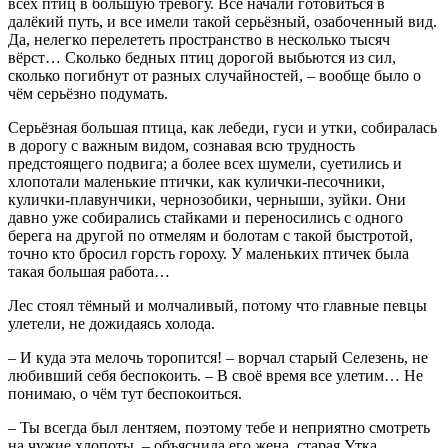
всех птиц в большую тревогу. Все начали готовиться в
далёкий путь, и все имели такой серьёзный, озабоченный вид.
Да, нелегко перелететь пространство в несколько тысяч
вёрст… Сколько бедных птиц дорогой выбьются из сил,
сколько погибнут от разных случайностей, – вообще было о
чём серьёзно подумать.
Серьёзная большая птица, как лебеди, гуси и утки, собиралась
в дорогу с важным видом, сознавая всю трудность
предстоящего подвига; а более всех шумели, суетились и
хлопотали маленькие птички, как кулички-песочники,
кулички-плавунчики, чернозобики, черныши, зуйки. Они
давно уже собирались стайками и переносились с одного
берега на другой по отмелям и болотам с такой быстротой,
точно кто бросил горсть гороху. У маленьких птичек была
такая большая работа…
Лес стоял тёмный и молчаливый, потому что главные певцы
улетели, не дожидаясь холода.
– И куда эта мелочь торопится! – ворчал старый Селезень, не
любивший себя беспокоить. – В своё время все улетим… Не
понимаю, о чём тут беспокоиться.
– Ты всегда был лентяем, поэтому тебе и неприятно смотреть
на чужие хлопоты, – объяснила его жена, старая Утка.