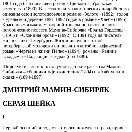
1861 года был посвящен роман «Три конца. Уральская
летопись» (1890). В жестких натуралистических подробностях
описаны сезон золотодобычи в романе «Золото» (1892), голод
в уральской деревне 1891-1892 годов в романе «Хлеб» (1895).
Красочным языком, мажорной тональностью отличаются
исторические повести Мамина-Сибиряка «Братья Гордеевы»
(1891) и «Охонины брови» (1892). С 1891 года да писатель
жил в Санкт-Петербурге. Жизни интеллигентной
петербургской молодежи он посвятил автобиографический
роман «Черты из жизни Пепко» (1894), романы «Ранние
всходы» и «Падающие звёзды» (оба 1899).
Широкую известность получили детские рассказы Мамина-
Сибиряка – сборники «Детские тени» (1894) и «Алёнушкины
сказки» (1894-1897).
ДМИТРИЙ МАМИН-СИБИРЯК
СЕРАЯ ШЕЙКА
I
Первый осенний холод, от которого пожелтела трава, привёл