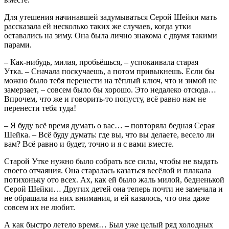
Для утешения начинавшей задумываться Серой Шейки мать
рассказала ей несколько таких же случаев, когда утки
оставались на зиму. Она была лично знакома с двумя такими
парами.
– Как-нибудь, милая, пробьёшься, – успокаивала старая
Утка. – Сначала поскучаешь, а потом привыкнешь. Если бы
можно было тебя перенести на тёплый ключ, что и зимой не
замерзает, – совсем было бы хорошо. Это недалеко отсюда…
Впрочем, что же и говорить-то попусту, всё равно нам не
перенести тебя туда!
– Я буду всё время думать о вас… – повторяла бедная Серая
Шейка. – Всё буду думать: где вы, что вы делаете, весело ли
вам? Всё равно и будет, точно и я с вами вместе.
Старой Утке нужно было собрать все силы, чтобы не выдать
своего отчаяния. Она старалась казаться весёлой и плакала
потихоньку ото всех. Ах, как ей было жаль милой, бедненькой
Серой Шейки… Других детей она теперь почти не замечала и
не обращала на них внимания, и ей казалось, что она даже
совсем их не любит.
А как быстро летело время… Был уже целый ряд холодных