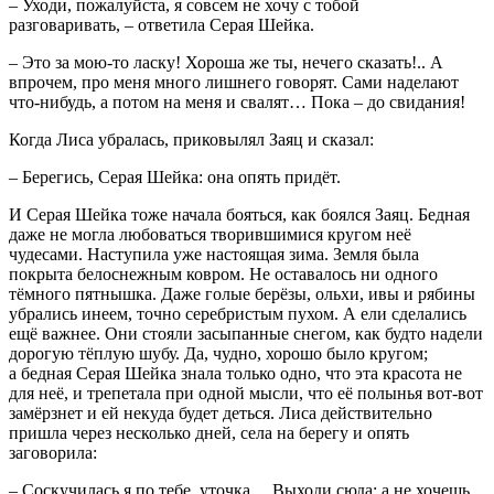
– Уходи, пожалуйста, я совсем не хочу с тобой
разговаривать, – ответила Серая Шейка.
– Это за мою-то ласку! Хороша же ты, нечего сказать!.. А
впрочем, про меня много лишнего говорят. Сами наделают
что-нибудь, а потом на меня и свалят… Пока – до свидания!
Когда Лиса убралась, приковылял Заяц и сказал:
– Берегись, Серая Шейка: она опять придёт.
И Серая Шейка тоже начала бояться, как боялся Заяц. Бедная
даже не могла любоваться творившимися кругом неё
чудесами. Наступила уже настоящая зима. Земля была
покрыта белоснежным ковром. Не оставалось ни одного
тёмного пятнышка. Даже голые берёзы, ольхи, ивы и рябины
убрались инеем, точно серебристым пухом. А ели сделались
ещё важнее. Они стояли засыпанные снегом, как будто надели
дорогую тёплую шубу. Да, чудно, хорошо было кругом;
а бедная Серая Шейка знала только одно, что эта красота не
для неё, и трепетала при одной мысли, что её полынья вот-вот
замёрзнет и ей некуда будет деться. Лиса действительно
пришла через несколько дней, села на берегу и опять
заговорила:
– Соскучилась я по тебе, уточка… Выходи сюда; а не хочешь,