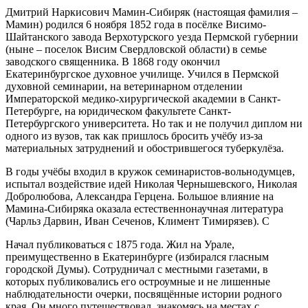
Дмитрий Наркисович Мамин-Сибиряк (настоящая фамилия –
Мамин) родился 6 ноября 1852 года в посёлке Висимо-
Шайтанского завода Верхотурского уезда Пермской губернии
(ныне – поселок Висим Свердловской области) в семье
заводского священника. В 1868 году окончил
Екатеринбургское духовное училище. Учился в Пермской
духовной семинарии, на ветеринарном отделении
Императорской медико-хирургической академии в Санкт-
Петербурге, на юридическом факультете Санкт-
Петербургского университета. Но так и не получил диплом ни
одного из вузов, так как пришлось бросить учёбу из-за
материальных затруднений и обострившегося туберкулёза.
В годы учёбы входил в кружок семинаристов-вольнодумцев,
испытал воздействие идей Николая Чернышевского, Николая
Добролюбова, Александра Герцена. Большое влияние на
Мамина-Сибиряка оказала естественнонаучная литература
(Чарльз Дарвин, Иван Сеченов, Климент Тимирязев). С
Начал публиковаться с 1875 года. Жил на Урале,
преимущественно в Екатеринбурге (избирался гласным
городской Думы). Сотрудничал с местными газетами, в
которых публиковались его остроумные и не лишенные
наблюдательности очерки, посвящённые истории родного
края. Он много путешествовал, знакомясь на местах с