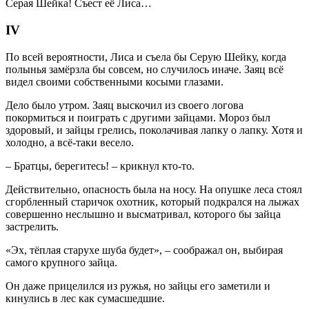
Серая Шейка! Съест её Лиса…
IV
По всей вероятности, Лиса и съела бы Серую Шейку, когда
полынья замёрзла бы совсем, но случилось иначе. Заяц всё
видел своими собственными косыми глазами.
Дело было утром. Заяц выскочил из своего логова
покормиться и поиграть с другими зайцами. Мороз был
здоровый, и зайцы грелись, поколачивая лапку о лапку. Хотя и
холодно, а всё-таки весело.
– Братцы, берегитесь! – крикнул кто-то.
Действительно, опасность была на носу. На опушке леса стоял
сгорбленный старичок охотник, который подкрался на лыжах
совершенно неслышно и высматривал, которого бы зайца
застрелить.
«Эх, тёплая старухе шуба будет», – соображал он, выбирая
самого крупного зайца.
Он даже прицелился из ружья, но зайцы его заметили и
кинулись в лес как сумасшедшие.