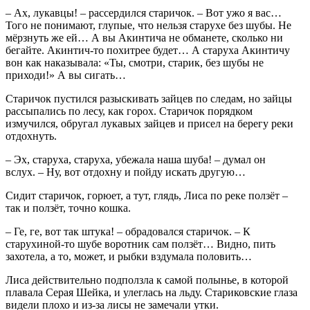
– Ах, лукавцы! – рассердился старичок. – Вот ужо я вас…
Того не понимают, глупые, что нельзя старухе без шубы. Не
мёрзнуть же ей… А вы Акинтича не обманете, сколько ни
бегайте. Акинтич-то похитрее будет… А старуха Акинтичу
вон как наказывала: «Ты, смотри, старик, без шубы не
приходи!» А вы сигать…
Старичок пустился разыскивать зайцев по следам, но зайцы
рассыпались по лесу, как горох. Старичок порядком
измучился, обругал лукавых зайцев и присел на берегу реки
отдохнуть.
– Эх, старуха, старуха, убежала наша шуба! – думал он
вслух. – Ну, вот отдохну и пойду искать другую…
Сидит старичок, горюет, а тут, глядь, Лиса по реке ползёт –
так и ползёт, точно кошка.
– Ге, ге, вот так штука! – обрадовался старичок. – К
старухиной-то шубе воротник сам ползёт… Видно, пить
захотела, а то, может, и рыбки вздумала половить…
Лиса действительно подползла к самой полынье, в которой
плавала Серая Шейка, и улеглась на льду. Стариковские глаза
видели плохо и из-за лисы не замечали утки.