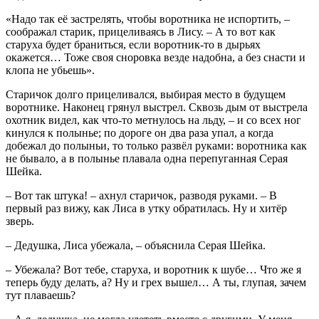
«Надо так её застрелять, чтобы воротника не испортить, –
соображал старик, прицеливаясь в Лису. – А то вот как
старуха будет браниться, если воротник-то в дырьях
окажется… Тоже своя сноровка везде надобна, а без снасти и
клопа не убьешь».
Старичок долго прицеливался, выбирая место в будущем
воротнике. Наконец грянул выстрел. Сквозь дым от выстрела
охотник видел, как что-то метнулось на льду, – и со всех ног
кинулся к полынье; по дороге он два раза упал, а когда
добежал до полыньи, то только развёл руками: воротника как
не бывало, а в полынье плавала одна перепуганная Серая
Шейка.
– Вот так штука! – ахнул старичок, разводя руками. – В
первый раз вижу, как Лиса в утку обратилась. Ну и хитёр
зверь.
– Дедушка, Лиса убежала, – объяснила Серая Шейка.
– Убежала? Вот тебе, старуха, и воротник к шубе… Что же я
теперь буду делать, а? Ну и грех вышел… А ты, глупая, зачем
тут плаваешь?