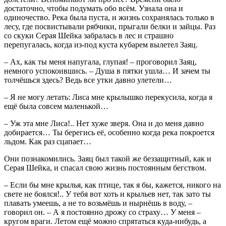
достаточно, чтобы подумать обо всём. Узнала она и
одиночество. Река была пуста, и жизнь сохранялась только в
лесу, где посвистывали рябчики, прыгали белки и зайцы. Раз
со скуки Серая Шейка забралась в лес и страшно
перепугалась, когда из-под куста кубарем вылетел Заяц.
– Ах, как ты меня напугала, глупая! – проговорил Заяц,
немного успокоившись. – Душа в пятки ушла… И зачем ты
толчёшься здесь? Ведь все утки давно улетели…
– Я не могу летать: Лиса мне крылышко перекусила, когда я
ещё была совсем маленькой…
– Уж эта мне Лиса!.. Нет хуже зверя. Она и до меня давно
добирается… Ты берегись её, особенно когда река покроется
льдом. Как раз сцапает…
Они познакомились. Заяц был такой же беззащитный, как и
Серая Шейка, и спасал свою жизнь постоянным бегством.
– Если бы мне крылья, как птице, так я бы, кажется, никого на
свете не боялся!.. У тебя вот хоть и крыльев нет, так зато ты
плавать умеешь, а не то возьмёшь и нырнёшь в воду, –
говорил он. – А я постоянно дрожу со страху… У меня –
кругом враги. Летом ещё можно спрятаться куда-нибудь, а