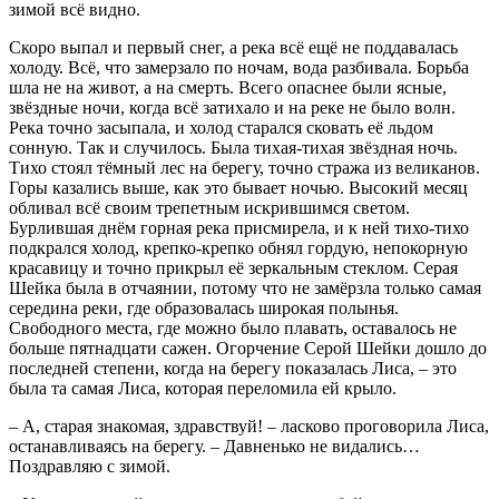
зимой всё видно.
Скоро выпал и первый снег, а река всё ещё не поддавалась
холоду. Всё, что замерзало по ночам, вода разбивала. Борьба
шла не на живот, а на смерть. Всего опаснее были ясные,
звёздные ночи, когда всё затихало и на реке не было волн.
Река точно засыпала, и холод старался сковать её льдом
сонную. Так и случилось. Была тихая-тихая звёздная ночь.
Тихо стоял тёмный лес на берегу, точно стража из великанов.
Горы казались выше, как это бывает ночью. Высокий месяц
обливал всё своим трепетным искрившимся светом.
Бурлившая днём горная река присмирела, и к ней тихо-тихо
подкрался холод, крепко-крепко обнял гордую, непокорную
красавицу и точно прикрыл её зеркальным стеклом. Серая
Шейка была в отчаянии, потому что не замёрзла только самая
середина реки, где образовалась широкая полынья.
Свободного места, где можно было плавать, оставалось не
больше пятнадцати сажен. Огорчение Серой Шейки дошло до
последней степени, когда на берегу показалась Лиса, – это
была та самая Лиса, которая переломила ей крыло.
– А, старая знакомая, здравствуй! – ласково проговорила Лиса,
останавливаясь на берегу. – Давненько не видались…
Поздравляю с зимой.