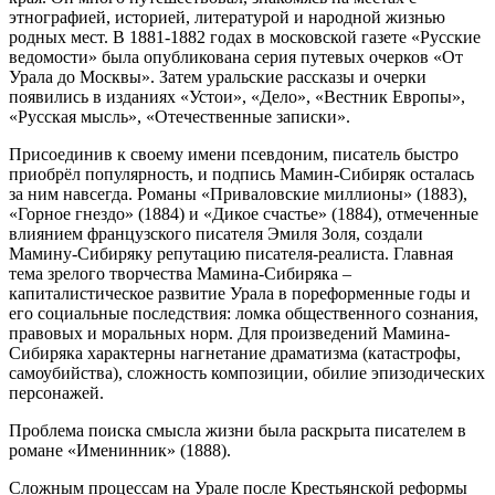
этнографией, историей, литературой и народной жизнью
родных мест. В 1881-1882 годах в московской газете «Русские
ведомости» была опубликована серия путевых очерков «От
Урала до Москвы». Затем уральские рассказы и очерки
появились в изданиях «Устои», «Дело», «Вестник Европы»,
«Русская мысль», «Отечественные записки».
Присоединив к своему имени псевдоним, писатель быстро
приобрёл популярность, и подпись Мамин-Сибиряк осталась
за ним навсегда. Романы «Приваловские миллионы» (1883),
«Горное гнездо» (1884) и «Дикое счастье» (1884), отмеченные
влиянием французского писателя Эмиля Золя, создали
Мамину-Сибиряку репутацию писателя-реалиста. Главная
тема зрелого творчества Мамина-Сибиряка –
капиталистическое развитие Урала в пореформенные годы и
его социальные последствия: ломка общественного сознания,
правовых и моральных норм. Для произведений Мамина-
Сибиряка характерны нагнетание драматизма (катастрофы,
самоубийства), сложность композиции, обилие эпизодических
персонажей.
Проблема поиска смысла жизни была раскрыта писателем в
романе «Именинник» (1888).
Сложным процессам на Урале после Крестьянской реформы