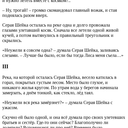
и нужно лететь вместе с косяком?..
– Ну, трогай! – громко скомандовал главный вожак, и стая
поднялась разом вверх.
Серая Шейка осталась на реке одна и долго провожала
глазами улетавший косяк. Сначала все летели одной живой
кучей, а потом вытянулись в правильный треугольник и
скрылись.
«Неужели я совсем одна? – думала Серая Шейка, заливаясь
слезами. – Лучше бы было, если бы тогда Лиса меня съела…»
III
Река, на которой осталась Серая Шейка, весело катилась в
горах, покрытых густым лесом. Место было глухое, и
никакого жилья кругом. По утрам вода у берегов начинала
замерзать, а днём тонкий, как стекло, лёд таял.
«Неужели вся река замёрзнет?» – думала Серая Шейка с
ужасом.
Скучно ей было одной, и она всё думала про своих улетевших
братьев и сестёр. Где-то они сейчас? Благополучно ли
долетели? Вспоминают ли про неё? Времени было