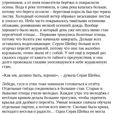
утренников, а от инея пожелтели берёзки и покраснели
осины. Вода в реке потемнела, и сама река казалась больше,
потому что берега оголели – береговая поросль быстро теряла
листву. Холодный осенний ветер обрывал засыхавшие листья
и уносил их. Небо часто покрывалось тяжёлыми осенними
облаками, ронявшими мелкий осенний дождь. Вообще
хорошего было мало, и который день уже неслись мимо стаи
перелётной птицы… Первыми тронулись болотные птицы,
потому что болота уже начинали замерзать. Дольше всех
оставались водоплавающие. Серую Шейку больше всех
огорчал перелёт журавлей, потому что они так жалобно
курлыкали, точно звали её с собой. У неё ещё в первый раз
сжалось сердце от какого-то тайного предчувствия, и она
долго провожала глазами уносившуюся в небе журавлиную
стаю.
«Как им, должно быть, хорошо», – думала Серая Шейка.
Лебеди, гуси и утки тоже начинали готовиться к отлёту.
Отдельные гнёзда соединялись в большие стаи. Старые и
бывалые птицы учили молодых. Каждое утро эта молодёжь с
весёлым криком делала большие прогулки, чтобы укрепить
крылья для далёкого перелёта. Умные вожаки сначала обучали
отдельные партии, а потом всех вместе. Сколько было крика,
молодого веселья и радости… Одна Серая Шейка не могла