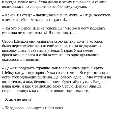
и всегда лучше всех. Утка давно к этому привыкла, а сейчас
волновалась по совершенно особенному случаю.
– Какой ты отец? – накинулась она на мужа. – Отцы заботятся
о детях, а тебе – хоть трава не расти!..
– Ты это о Серой Шейке говоришь? Что же я могу поделать,
если она не может летать? Я не виноват…
Серой Шейкой они называли свою калеку-дочь, у которой
было переломлено крыло ещё весной, когда подкралась к
выводку Лиса и схватила утёнка. Старая Утка смело
бросилась на врага и отбила утёнка; но одно крылышко
оказалось сломанным.
– Даже и подумать страшно, как мы покинем здесь Серую
Шейку одну, – повторяла Утка со слезами. – Все улетят, а она
останется одна-одинёшенька. Да, совсем одна… Мы улетим на
юг, в тепло, а она, бедняжка, здесь будет мёрзнуть… Ведь она
наша дочь, и как я её люблю, мою Серую Шейку! Знаешь,
старик, останусь-ка я с ней зимовать здесь вместе…
– А другие дети?
– Те здоровы, обойдутся и без меня.