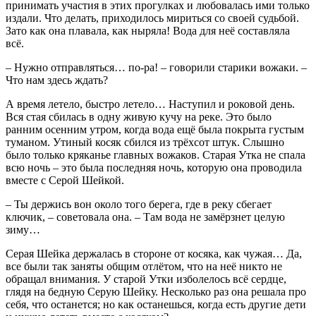
принимать участия в этих прогулках и любовалась ими только
издали. Что делать, приходилось мириться со своей судьбой.
Зато как она плавала, как ныряла! Вода для неё составляла
всё.
– Нужно отправляться… по-ра! – говорили старики вожаки. –
Что нам здесь ждать?
А время летело, быстро летело… Наступил и роковой день.
Вся стая сбилась в одну живую кучу на реке. Это было
ранним осенним утром, когда вода ещё была покрыта густым
туманом. Утиный косяк сбился из трёхсот штук. Слышно
было только кряканье главных вожаков. Старая Утка не спала
всю ночь – это была последняя ночь, которую она проводила
вместе с Серой Шейкой.
– Ты держись вон около того берега, где в реку сбегает
ключик, – советовала она. – Там вода не замёрзнет целую
зиму…
Серая Шейка держалась в стороне от косяка, как чужая… Да,
все были так заняты общим отлётом, что на неё никто не
обращал внимания. У старой Утки изболелось всё сердце,
глядя на бедную Серую Шейку. Несколько раз она решала про
себя, что останется; но как останешься, когда есть другие дети