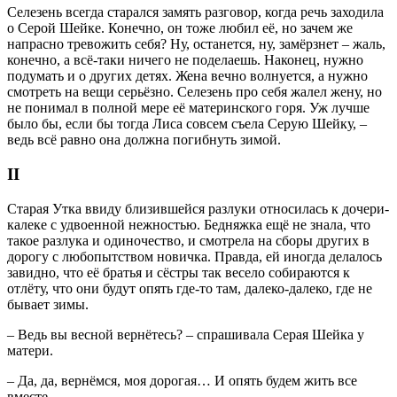
Селезень всегда старался замять разговор, когда речь заходила
о Серой Шейке. Конечно, он тоже любил её, но зачем же
напрасно тревожить себя? Ну, останется, ну, замёрзнет – жаль,
конечно, а всё-таки ничего не поделаешь. Наконец, нужно
подумать и о других детях. Жена вечно волнуется, а нужно
смотреть на вещи серьёзно. Селезень про себя жалел жену, но
не понимал в полной мере её материнского горя. Уж лучше
было бы, если бы тогда Лиса совсем съела Серую Шейку, –
ведь всё равно она должна погибнуть зимой.
II
Старая Утка ввиду близившейся разлуки относилась к дочери-
калеке с удвоенной нежностью. Бедняжка ещё не знала, что
такое разлука и одиночество, и смотрела на сборы других в
дорогу с любопытством новичка. Правда, ей иногда делалось
завидно, что её братья и сёстры так весело собираются к
отлёту, что они будут опять где-то там, далеко-далеко, где не
бывает зимы.
– Ведь вы весной вернётесь? – спрашивала Серая Шейка у
матери.
– Да, да, вернёмся, моя дорогая… И опять будем жить все
вместе.