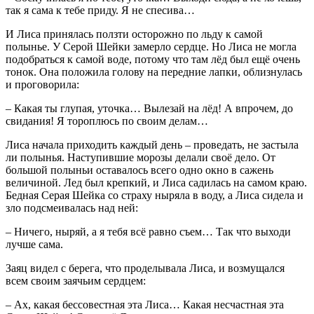
так я сама к тебе приду. Я не спесива…
И Лиса принялась ползти осторожно по льду к самой
полынье. У Серой Шейки замерло сердце. Но Лиса не могла
подобраться к самой воде, потому что там лёд был ещё очень
тонок. Она положила голову на передние лапки, облизнулась
и проговорила:
– Какая ты глупая, уточка… Вылезай на лёд! А впрочем, до
свидания! Я тороплюсь по своим делам…
Лиса начала приходить каждый день – проведать, не застыла
ли полынья. Наступившие морозы делали своё дело. От
большой полыньи оставалось всего одно окно в сажень
величиной. Лед был крепкий, и Лиса садилась на самом краю.
Бедная Серая Шейка со страху ныряла в воду, а Лиса сидела и
зло подсмеивалась над ней:
– Ничего, ныряй, а я тебя всё равно съем… Так что выходи
лучше сама.
Заяц видел с берега, что проделывала Лиса, и возмущался
всем своим заячьим сердцем:
– Ах, какая бессовестная эта Лиса… Какая несчастная эта