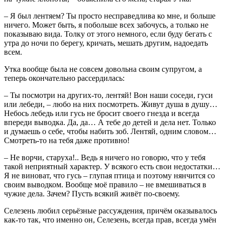
– Я был лентяем? Ты просто несправедлива ко мне, и больше
ничего. Может быть, я побольше всех забочусь, а только не
показываю вида. Толку от этого немного, если буду бегать с
утра до ночи по берегу, кричать, мешать другим, надоедать
всем.
Утка вообще была не совсем довольна своим супругом, а
теперь окончательно рассердилась:
– Ты посмотри на других-то, лентяй! Вон наши соседи, гуси
или лебеди, – любо на них посмотреть. Живут душа в душу…
Небось лебедь или гусь не бросит своего гнезда и всегда
впереди выводка. Да, да… А тебе до детей и дела нет. Только
и думаешь о себе, чтобы набить зоб. Лентяй, одним словом…
Смотреть-то на тебя даже противно!
– Не ворчи, старуха!.. Ведь я ничего но говорю, что у тебя
такой неприятный характер. У всякого есть свои недостатки…
Я не виноват, что гусь – глупая птица и поэтому нянчится со
своим выводком. Вообще моё правило – не вмешиваться в
чужие дела. Зачем? Пусть всякий живёт по-своему.
Селезень любил серьёзные рассуждения, причём оказывалось
как-то так, что именно он, Селезень, всегда прав, всегда умён