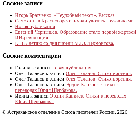
Свежие записи
Игорь Братченко. «Неудобный текст». Рассказ.
Самокаты в Красногорске начали увозить грузовиками.
Новая публикация
Евгений Чернышёв. Образование стало первой жертвой
ИИ-революции.
К 185‑летию со дня гибели М.Ю. Лермонтова.
Свежие комментарии
Галина
к записи
Новая публикация
Олег Таланов
к записи
Олег Таланов. Стихотворения.
Олег Таланов
к записи
Олег Таланов. Стихотворения.
Олег Таланов
к записи
Эрдни Канкаев. Стихи в
переводах Юрия Щербакова.
Ирина
к записи
Эрдни Канкаев. Стихи в переводах
Юрия Щербакова.
© Астраханское отделение Союза писателей России, 2026